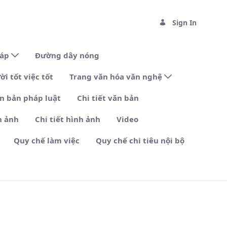
Sign In
đáp
Đường dây nóng
i tốt việc tốt
Trang văn hóa văn nghệ
n bản pháp luật
Chi tiết văn bản
h ảnh
Chi tiết hình ảnh
Video
Quy chế làm việc
Quy chế chi tiêu nội bộ