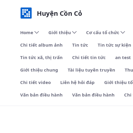
Huyện Cồn Cỏ
Home
Giới thiệu
Cơ cấu tổ chức
Chi tiết album ảnh
Tin tức
Tin tức sự kiện
Tin tức xã, thị trấn
Chi tiết tin tức
an test
Giới thiệu chung
Tài liệu tuyên truyền
Thu
Chi tiết video
Liên hệ hỏi đáp
Giới thiệu t
Văn bản điều hành
Văn bản điều hành
Chi
Hệ thống chính trị - Huyện Cồ