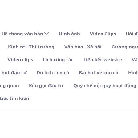
Hệ thống văn bản
Hình ảnh
Video Clips
Hỏi 
Kinh tế - Thị trường
Văn hóa - Xã hội
Gương ngườ
Video clips
Lịch công tác
Liên kết website
Vă
 hút đầu tư
Du lịch cồn cỏ
Bài hát về cồn cỏ
Hìn
ổng quan
Kêu gọi đầu tư
Quy chế nội quy hoạt động
 tiết tìm kiếm
n Cỏ