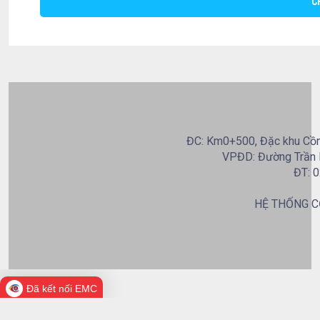
C
ĐC: Km0+500, Đặc khu Cồn 
VPĐD: Đường Trần B
ĐT: 0
HỆ THỐNG C
Đã kết nối EMC