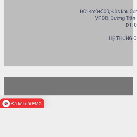
ĐC: Km0+500, Đặc khu Cồn 
VPĐD: Đường Trần B
ĐT: 0
HỆ THỐNG C
Đã kết nối EMC