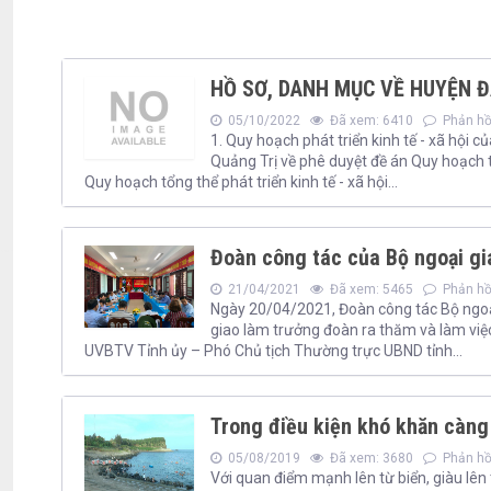
HỒ SƠ, DANH MỤC VỀ HUYỆN Đ
05/10/2022
Đã xem: 6410
Phản hồi
1. Quy hoạch phát triển kinh tế - xã hộ
Quảng Trị về phê duyệt đề án Quy hoạch 
Quy hoạch tổng thể phát triển kinh tế - xã hội...
Đoàn công tác của Bộ ngoại gi
21/04/2021
Đã xem: 5465
Phản hồi
Ngày 20/04/2021, Đoàn công tác Bộ ngoạ
giao làm trưởng đoàn ra thăm và làm việ
UVBTV Tỉnh ủy – Phó Chủ tịch Thường trực UBND tỉnh...
Trong điều kiện khó khăn càng
05/08/2019
Đã xem: 3680
Phản hồi
Với quan điểm mạnh lên từ biển, giàu lên 