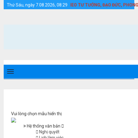
Quy định - Huyện Cồn Cỏ
 MẠNH HỌC TẬP VÀ LÀM THEO TƯ TƯỞNG, ĐẠO ĐỨC, PHONG CÁCH 
Thứ Sáu, ngày 7.08.2026, 08:29
Vui lòng chọn mẫu hiển thị
Hệ thống văn bản
Nghị quyết
Lịch làm việc