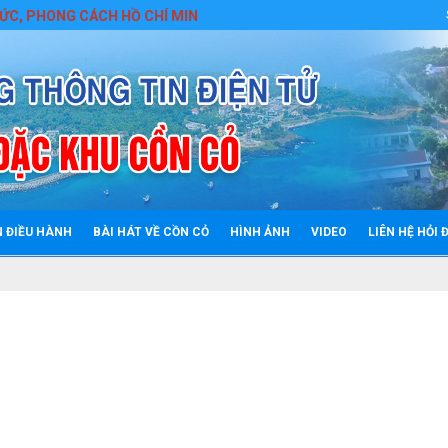
G CÁCH HỒ CHÍ MINH
N ĐIỀU HÀNH
BÀI HÁT VỀ CỒN CỎ
HÌNH ẢNH
VIDEO
LIÊN HỆ HỎI 