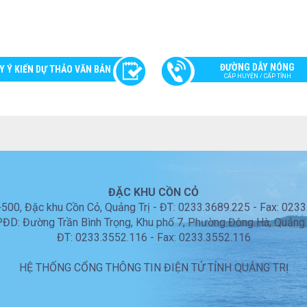
ĐƯỜNG DÂY NÓNG
Y Ý KIẾN DỰ THẢO VĂN BẢN
CẤP HUYỆN / CẤP TỈNH
ĐẶC KHU CỒN CỎ
00, Đặc khu Cồn Cỏ, Quảng Trị - ĐT: 0233.3689.225 - Fax: 023
ĐD: Đường Trần Bình Trọng, Khu phố 7, Phường Đông Hà, Quảng 
ĐT: 0233.3552.116 - Fax: 0233.3552.116
HỆ THỐNG CỔNG THÔNG TIN ĐIỆN TỬ TỈNH QUẢNG TRỊ