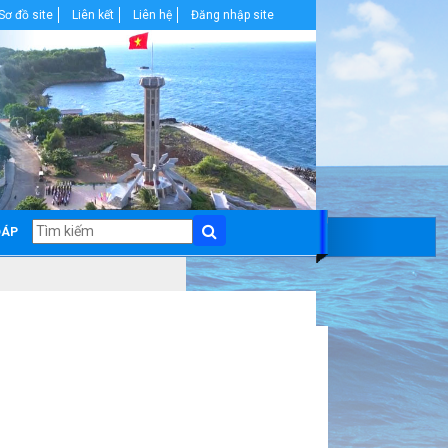
Sơ đồ site
Liên kết
Liên hệ
Đăng nhập site
ĐÁP