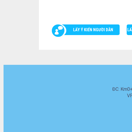
LẤY Ý KIẾN NGƯỜI DÂN
LẤ
ĐC: Km0+5
VP