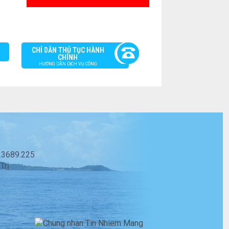
CHỈ DẪN THỦ TỤC HÀNH
CHÍNH
HƯỚNG DẪN DỊCH VỤ CÔNG
3.3689.225
Trị