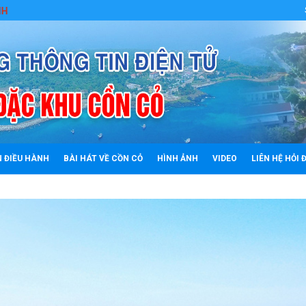
ĐẨY MẠNH HỌC TẬP VÀ LÀM THEO TƯ
N ĐIỀU HÀNH
BÀI HÁT VỀ CỒN CỎ
HÌNH ẢNH
VIDEO
LIÊN HỆ HỎI 