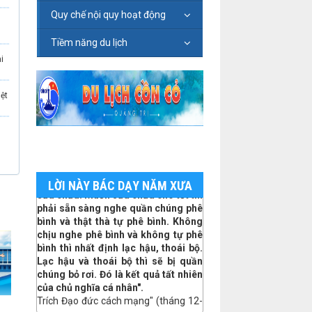
Quy chế nội quy hoạt động
n
Tiềm năng du lịch
i
.
iệt
nh
"Chúng ta không sợ sai lầm, chỉ sợ
phạm sai lầm mà không quyết tâm
sửa chữa. Muốn sửa chữa cho tốt thì
phải sẵn sàng nghe quần chúng phê
LỜI NÀY BÁC DẠY NĂM XƯA
bình và thật thà tự phê bình. Không
ệm
chịu nghe phê bình và không tự phê
bình thì nhất định lạc hậu, thoái bộ.
Lạc hậu và thoái bộ thì sẽ bị quần
chúng bỏ rơi. Đó là kết quả tất nhiên
của chủ nghĩa cá nhân".
Trích Đạo đức cách mạng" (tháng 12-
1958), Chủ tịch Hồ Chí Minh.