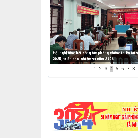
Hội nghị tổng kết công tác phòng chống thiên tai
2025, triển khai nhiệm vụ năm 2026
1
2
3
4
5
6
7
8