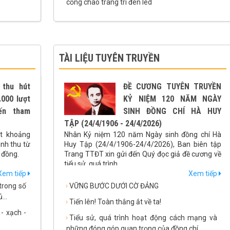
cổng chào trang trí đèn led
TÀI LIỆU TUYÊN TRUYỀN
 thu hút
ĐỀ CƯƠNG TUYÊN TRUYỀN
.000 lượt
KỶ NIỆM 120 NĂM NGÀY
ến tham
SINH ĐỒNG CHÍ HÀ HUY
TẬP (24/4/1906 - 24/4/2026)
t khoảng
Nhân Kỷ niệm 120 năm Ngày sinh đồng chí Hà
anh thu từ
Huy Tập (24/4/1906-24/4/2026), Ban biên tập
ỷ đồng.
Trang TTĐT xin gửi đến Quý đọc giả đề cương về
tiểu sử, quá trình...
Xem tiếp
Xem tiếp
trong số
VỮNG BƯỚC DƯỚI CỜ ĐẢNG
...
Tiến lên! Toàn thắng ắt về ta!
- xạch -
Tiểu sử, quá trình hoạt động cách mạng và
những đóng góp quan trọng của đồng chí...