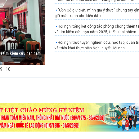
"Cồn Cỏ giữ biển, mình giữ ý thức" Chung tay gì
giữ màu xanh cho biển đảo
Hội nghị tổng kết công tác phòng chống thiên ta
và tìm kiếm cứu nạn năm 2025, triển khai nhiệm..
Hội nghị trực tuyến nghiên cứu, học tập, quán tr
và triển khai thực hiện Nghị quyết Hội nghị...
 và tìm kiếm cứu nạn năm
Tuổi trẻ Cồn Cỏ tổ chức Lễ thắp nến tri ân các a
hùng liệt sĩ
9
10
Đặc khu Cồn Cỏ tổ chức huấn luyện, bồi dưỡng
nghiệp vụ PCCC và CNCH năm 2026
Đặc khu Cồn Cỏ tổ chức Lễ viếng Nhà tưởng ni
Chủ tịch Hồ Chí Minh và Đài tưởng niệm các anh
hùng,...
Hội nghị sơ kết thực hiện Nghị định số
03/2019/NĐ-CP của Chính phủ 6 tháng đầu năm
Hội nghị ký kết Chương trình phối hợp thực hiện
công tác Tuyên giáo, Dân vận giai đoạn 2026 -