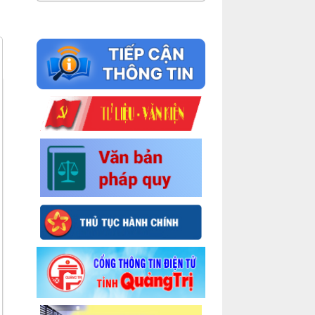
"Đạo đức cách mạng không phải
trên trời sa xuống. Nó do đấu tranh,
rèn luyện bền bỉ hằng ngày mà phát
triển và củng cố. Cũng như ngọc
càng mài càng sáng, vàng càng
luyện càng trong".
Trích tác phẩm "Đạo đức cách mạng",
đăng trên Tạp chí Học tập, số 12 năm
1958, Chủ tịch Hồ Chí Minh.
“Chịu khó, chịu khổ: Muốn giữ vững
tinh thần chiến đấu, muốn dẻo dai
trong lúc tác chiến, ngay bây giờ bộ
đội phải tập ăn uống kham khổ, chịu
đựng sự thiếu thốn cho quen; tập đi
bộ, tập đi nặng, làm việc tỉ mỉ… Chịu
khó, chịu khổ là phương thuốc bổ
cho tinh thần và lực lượng bộ đội".
Trích trong bài viết đăng trên Báo
Chiến thắng - tờ báo của Việt Nam Vệ
Quốc đoàn, xuất bản tại Hà Nội, số 16
và 18 (đăng ngày 16 và 18-12-1945),
Hồ Chủ tịch.