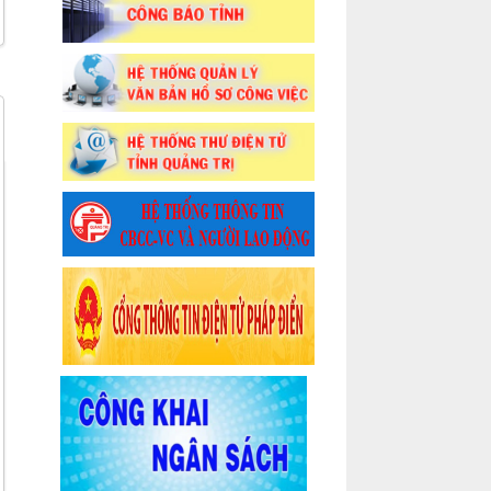
Để bảo đảm phong trào thi đua
thắng lợi vẻ vang, cần có hai điều:
Một là cán bộ và công nhân phải
thấm nhuần đạo đức cách mạng, ý
thức trách nhiệm và tinh thần làm
chủ tập thể; hai là kế hoạch 10 phần
thì biện pháp phải 20 phần và quyết
tâm 30 phần”.
Chủ tịch Hồ Chí Minh nói tại Đại hội thi
đua “Năng suất cao, chất lượng tốt,
tiết kiệm nhiều” toàn miền Bắc, ngày
12/2/1965.
“...Tuyên truyền, anh em nên chú ý
một điều này nữa là bao giờ ta cũng
tôn trọng sự thực. Có nói sự thực thì
việc tuyên truyền của mình mới có
nhiều người nghe. Ta đừng bắt
chước những nước tuyên truyền tin
chiến tranh quá sai lạc sự thực”.
Trích Báo Cứu quốc, số 137, ngày 9-1-
1946, Hồ Chí Minh.
"Chúng ta không sợ sai lầm, chỉ sợ
phạm sai lầm mà không quyết tâm
sửa chữa. Muốn sửa chữa cho tốt thì