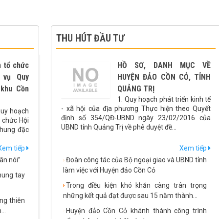
2030
THU HÚT ĐẦU TƯ
h tổ chức
HỒ SƠ, DANH MỤC VỀ
 vụ Quy
HUYỆN ĐẢO CỒN CỎ, TỈNH
 khu Cồn
QUẢNG TRỊ
1. Quy hoạch phát triển kinh tế
- xã hội của địa phương Thực hiện theo Quyết
quy hoạch
định số 354/QĐ-UBND ngày 23/02/2016 của
 chức Hội
UBND tỉnh Quảng Trị về phê duyệt đề...
chung đặc
Xem tiếp
Xem tiếp
ân nói”
Đoàn công tác của Bộ ngoại giao và UBND tỉnh
làm việc với Huyện đảo Cồn Cỏ
hung tay
Trong điều kiện khó khăn càng trân trọng
những kết quả đạt được sau 15 năm thành...
ng thiên
..
Huyện đảo Cồn Cỏ khánh thành công trình