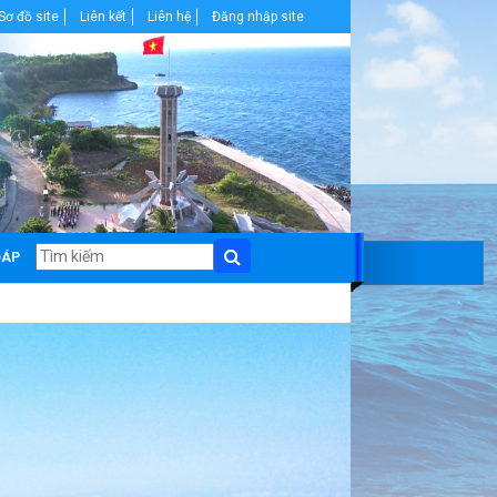
 TƯỞNG, ĐẠO ĐỨC, PHONG CÁCH HỒ CHÍ MINH
Sơ đồ site
Liên kết
Liên hệ
Đăng nhập site
ĐÁP