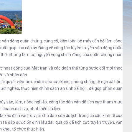
c vận động quần chúng, củng cố, kiện toàn bộ máy cán bộ làm công
xuất giúp cho cấp ủy Đảng về công tác tuyên truyền vận động nhân
kịp thời những tâm tư, nguyện vọng chính đáng của quần chúng nhân
ức hoạt động của Mặt trận và các đoàn thể từng bước đổi mới theo
iên và nhân dân.
 giải quyết việc làm, chăm sóc sức khỏe, phòng chống tệ nạn xã hội…
gười nghèo, thực hiện chính sách an sinh xã hội… đã góp phần quan
h, thủy sản, lâm, nông nghiệp, công tác dân vận đã tích cực tham mưu
doanh dịch vụ, phát triển du lịch.
ác định vai trò vị trí chủ đạo của du lịch trong cơ cấu kinh tế của
n ra đảo được ổn định lâu dài, qua đó đã tích cực tuyên truyền, vận
 khai, tổ chức thực hiện.