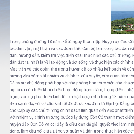
Trong chặng đường 18 năm kể từ ngày thành lập, Huyện ủy đảo Cồn
tác dân vận, mặt trận và các đoàn thể. Cán bộ làm công tác dân 
dân; hướng dẫn, kiểm tra việc triển khai thực hiện các chủ trươn
dân đặt ra, nhất là về lao động và đời sống, về thực hiện các chính 
Mặt trận và các đoàn thể trong huyện đã có nhiều kế hoạch về củ
hướng vừa bám sát nhiệm vụ chính trị của huyện, vừa quan tâm thực
Đã có sự chủ động phối hợp với các phòng ban thực hiện các chương 
ngoài ra còn triển khai nhiều hoạt động trọng tâm, trọng điểm, nh
trọng vào sự phát triển kinh tế - xã hội huyện nhà trong 18 năm qua
Bên cạnh đó, với cơ cấu kinh tế đã được xác định từ Đại hội Đảng bộ
cho Cấp ủy các chủ trương chính sách liên quan đến việc phát triển 
Với nhiệm vụ chính trị từng bước xây dựng Cồn Cỏ thành một điểm du
huyện đảo Cồn Cỏ và coi đây là điều kiện để giải quyết việc làm, n
động, làm cầu nối giữa Đảng với quân và dân trong thực hiện các chủ