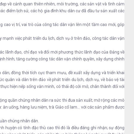
đẹp về cảnh quan thiên nhiên, môi trường, các sản vật và tình cảm
c điểm lịch sử, các hộ gia đình khu dân cư đã đầu tư sản xuất các
 cao vị trí, vai trò của công tác dân vận lên một tầm cao mới, góp
mạnh việc phát triển du lịch, dịch vụ ở trên đảo, công tác dân vận
ác lãnh đạo, chỉ đạo và đổi mới phương thức lãnh đạo của Đảng về
định hình; tăng cường công tác dân vận chính quyền, xây dựng chính
 dân; đồng thời tích cực tham mưu, đề xuất xây dựng và triển khai
quân và dân trên đảo về phát triển du lịch, dịch vụ, về bảo vệ tài
, thực hiện nếp sống văn minh, có thái độ cởi mở, chân thành đối với
n động quần chúng nhân dân ra sức thi đua sản xuất; mở rộng các mô
như: ăn uống, hàng lưu niệm, trà Giảo cổ lam… với các sản phẩm được
quần chúng nhân dân.
 huyện có tính đặc thù cao thì đó là điều đáng ghi nhận; sự động