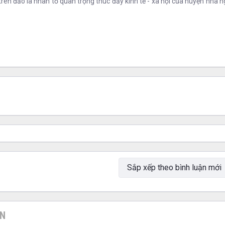
rên đảo là nhân tố quan trọng thúc đẩy kinh tế - xã hội của huyện nhà ng
ƠN