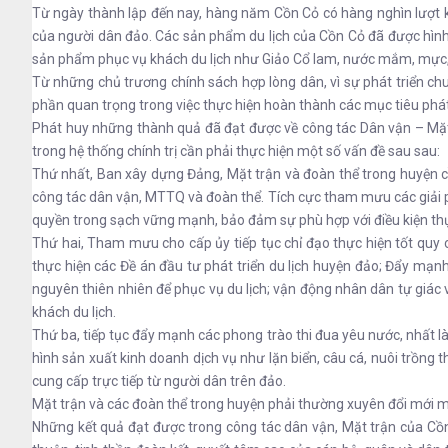
Từ ngày thành lập đến nay, hàng năm Cồn Cỏ có hàng nghìn lượt kh
của người dân đảo. Các sản phẩm du lịch của Cồn Cỏ đã được hình 
sản phẩm phục vụ khách du lịch như Giảo Cổ lam, nước mắm, mực
Từ những chủ trương chính sách hợp lòng dân, vì sự phát triển chu
phần quan trọng trong việc thực hiện hoàn thành các mục tiêu phát 
Phát huy những thành quả đã đạt được về công tác Dân vận – Mặt tr
trong hệ thống chính trị cần phải thực hiện một số vấn đề sau sau:
Thứ nhất, Ban xây dựng Đảng, Mặt trận và đoàn thể trong huyện c
công tác dân vận, MTTQ và đoàn thể. Tích cực tham mưu các giải ph
quyền trong sạch vững mạnh, bảo đảm sự phù hợp với điều kiện thực 
Thứ hai, Tham mưu cho cấp ủy tiếp tục chỉ đạo thực hiện tốt quy 
thực hiện các Đề án đầu tư phát triển du lịch huyện đảo; Đẩy mạnh
nguyên thiên nhiên để phục vụ du lịch; vận động nhân dân tự giác và
khách du lịch.
Thứ ba, tiếp tục đẩy mạnh các phong trào thi đua yêu nước, nhất l
hình sản xuất kinh doanh dịch vụ như lặn biển, câu cá, nuôi trồng 
cung cấp trực tiếp từ người dân trên đảo.
Mặt trận và các đoàn thể trong huyện phải thường xuyên đổi mới 
Những kết quả đạt được trong công tác dân vận, Mặt trận của Cồn