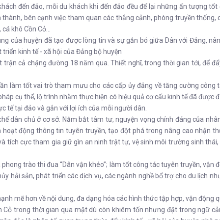
ách đến đảo, mỗi du khách khi đến đảo đều để lại những ấn tượng tốt 
thành, bên cạnh việc tham quan các thắng cảnh, phòng truyền thống, cá
, cá khô Cồn Cỏ…
ng của huyện đã tạo được lòng tin và sự gắn bó giữa Dân với Đảng, nâng
triển kinh tế - xã hội của Đảng bộ huyện
ận cả chặng đường 18 năm qua. Thiết nghĩ, trong thời gian tới, để đẩy 
ần làm tốt vai trò tham mưu cho các cấp ủy đảng về tăng cường công t
áp cụ thể, lộ trình nhằm thực hiện có hiệu quả cơ cấu kinh tế đã được 
tế tại đảo và gắn với lợi ích của mỗi người dân.
chế dân chủ ở cơ sở. Nắm bắt tâm tư, nguyện vọng chính đáng của nhân
 hoạt động thông tin tuyên truyền, tạo đột phá trong nâng cao nhận thức 
 tích cực tham gia giữ gìn an ninh trật tự, vệ sinh môi trường sinh thái
à phong trào thi đua “Dân vận khéo”; làm tốt công tác tuyên truyền, vậ
thủy hải sản, phát triển các dịch vụ, các ngành nghề bổ trợ cho du lịch 
mạnh mẽ hơn về nội dung, đa dạng hóa các hình thức tập hợp, vận động 
 Cỏ trong thời gian qua mặt dù còn khiêm tốn nhưng đặt trong ngữ cảnh