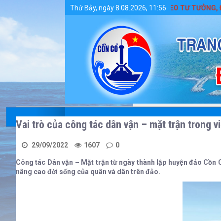
Chi tiết tin tức - Huyện Cồn Cỏ
ĐẨY MẠNH HỌC TẬP VÀ LÀM THEO TƯ TƯỞNG, ĐẠO ĐỨC
Thứ Bảy, ngày 8.08.2026, 11:56
Vai trò của công tác dân vận – mặt trận trong v
29/09/2022
1607
0
Công tác Dân vận – Mặt trận từ ngày thành lập huyện đảo Cồn Cỏ 
nâng cao đời sống của quân và dân trên đảo.