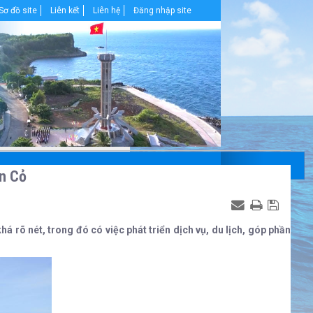
Sơ đồ site
Liên kết
Liên hệ
Đăng nhập site
ồn Cỏ
á rõ nét, trong đó có việc phát triển dịch vụ, du lịch, góp phần