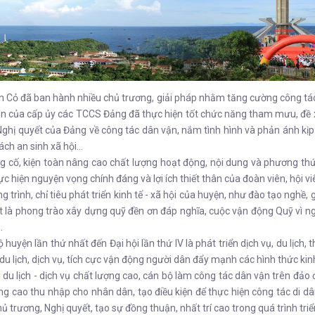
 Cỏ đã ban hành nhiều chủ trương, giải pháp nhằm tăng cường công tá
vận của cấp ủy các TCCS Đảng đã thực hiện tốt chức năng tham mưu, đề 
g, Nghị quyết của Đảng về công tác dân vận, nắm tình hình và phản ánh 
sách an sinh xã hội…
ng cố, kiện toàn nâng cao chất lượng hoạt động, nội dung và phương th
 hiện nguyện vọng chính đáng và lợi ích thiết thân của đoàn viên, hội v
trình, chỉ tiêu phát triển kinh tế - xã hội của huyện, như đào tạo nghề,
ất là phong trào xây dựng quỹ đền ơn đáp nghĩa, cuộc vận động Quỹ vì n
.
 huyện lần thứ nhất đến Đại hội lần thứ IV là phát triển dịch vụ, du lịc
du lịch, dịch vụ, tích cực vận động người dân đẩy mạnh các hình thức kinh 
 lịch - dịch vụ chất lượng cao, cán bộ làm công tác dân vận trên đảo đã x
âng cao thu nhập cho nhân dân, tạo điều kiện để thực hiện công tác di dâ
 trương, Nghị quyết, tạo sự đồng thuận, nhất trí cao trong quá trình triển