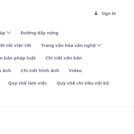
Sign In
đáp
Đường dây nóng
i tốt việc tốt
Trang văn hóa văn nghệ
n bản pháp luật
Chi tiết văn bản
h ảnh
Chi tiết hình ảnh
Video
Quy chế làm việc
Quy chế chi tiêu nội bộ