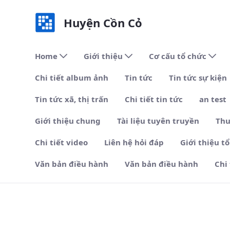
Huyện Cồn Cỏ
Home
Giới thiệu
Cơ cấu tổ chức
Chi tiết album ảnh
Tin tức
Tin tức sự kiện
Tin tức xã, thị trấn
Chi tiết tin tức
an test
Giới thiệu chung
Tài liệu tuyên truyền
Thu
Chi tiết video
Liên hệ hỏi đáp
Giới thiệu t
Văn bản điều hành
Văn bản điều hành
Chi
Chỉ thị - Huyện Cồn Cỏ