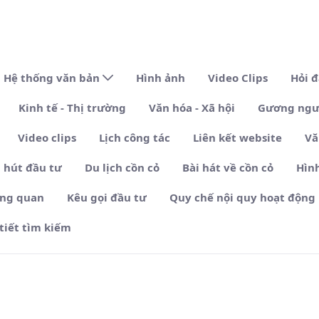
Hệ thống văn bản
Hình ảnh
Video Clips
Hỏi 
Kinh tế - Thị trường
Văn hóa - Xã hội
Gương ngườ
Video clips
Lịch công tác
Liên kết website
Vă
 hút đầu tư
Du lịch cồn cỏ
Bài hát về cồn cỏ
Hìn
ổng quan
Kêu gọi đầu tư
Quy chế nội quy hoạt động
 tiết tìm kiếm