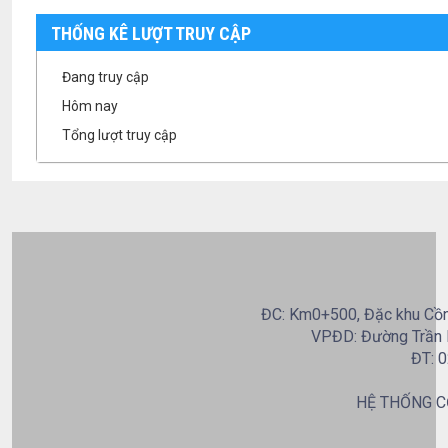
THỐNG KÊ LƯỢT TRUY CẬP
Đang truy cập
Hôm nay
Tổng lượt truy cập
ĐC: Km0+500, Đặc khu Cồn 
VPĐD: Đường Trần B
ĐT: 0
HỆ THỐNG C