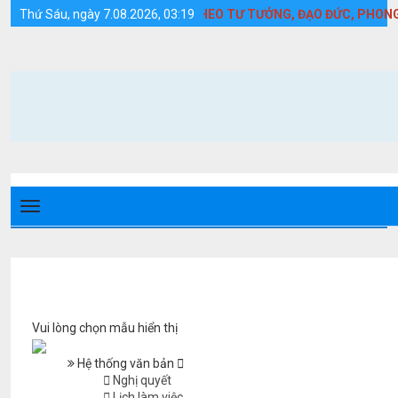
Kế hoạch - Huyện Cồn Cỏ
 MẠNH HỌC TẬP VÀ LÀM THEO TƯ TƯỞNG, ĐẠO ĐỨC, PHONG CÁCH 
Thứ Sáu, ngày 7.08.2026, 03:19
Vui lòng chọn mẫu hiển thị
Hệ thống văn bản
Nghị quyết
Lịch làm việc