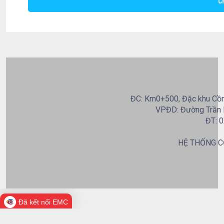
C
ĐC: Km0+500, Đặc khu Cồn 
VPĐD: Đường Trần B
ĐT: 0
HỆ THỐNG C
Đã kết nối EMC