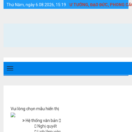
Lịch làm việc - Huyện Cồn Cỏ
H HỌC TẬP VÀ LÀM THEO TƯ TƯỞNG, ĐẠO ĐỨC, PHONG CÁCH HỒ 
Thứ Năm, ngày 6.08.2026, 15:19
Vui lòng chọn mẫu hiển thị
Hệ thống văn bản
Nghị quyết
Lịch làm việc