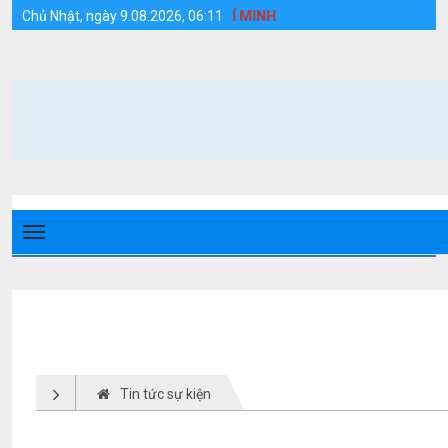
Tin tức sự kiện - Huyện Cồn Cỏ
Chủ Nhật, ngày 9.08.2026, 06:11
Tin tức sự kiện