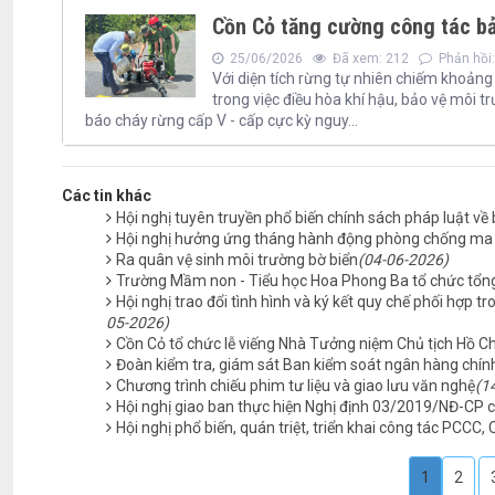
Cồn Cỏ tăng cường công tác b
25/06/2026
Đã xem: 212
Phản hồi:
Với diện tích rừng tự nhiên chiếm khoảng 
trong việc điều hòa khí hậu, bảo vệ môi t
báo cháy rừng cấp V - cấp cực kỳ nguy...
Các tin khác
Hội nghị tuyên truyền phổ biến chính sách pháp luật về 
Hội nghị hưởng ứng tháng hành động phòng chống ma 
Ra quân vệ sinh môi trường bờ biển
(04-06-2026)
Trường Mầm non - Tiểu học Hoa Phong Ba tổ chức tổn
Hội nghị trao đổi tình hình và ký kết quy chế phối hợp
05-2026)
Cồn Cỏ tổ chức lễ viếng Nhà Tưởng niệm Chủ tịch Hồ C
Đoàn kiểm tra, giám sát Ban kiểm soát ngân hàng chính
Chương trình chiếu phim tư liệu và giao lưu văn nghệ
(1
Hội nghị giao ban thực hiện Nghị định 03/2019/NĐ-CP 
Hội nghị phổ biến, quán triệt, triển khai công tác PCCC
1
2