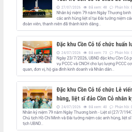
27/07/2026
Đã xem: 48
Phản hồi: 
Nhân kỷ niệm 79 năm Ngày Thương binh - L
các anh hùng liệt sĩ tại Đài tưởng niệm c
đoàn viên, thanh niên đã thành kính dâng...
Đặc khu Cồn Cỏ tổ chức huấn 
24/07/2026
Đã xem: 73
Phản hồi: 
Ngày 23/7/2026, UBND đặc khu Cồn Cỏ ph
vụ PCCC và CNCH cho lực lượng PCCC cơ s
quan, đơn vị, hộ gia đình kinh doanh và Nhân dân...
Đặc khu Cồn Cỏ tổ chức Lễ viế
hùng, liệt sĩ đảo Cồn Cỏ nhân 
24/07/2026
Đã xem: 40
Phản hồi: 
Nhân kỷ niệm 79 năm Ngày Thương binh - Liệt sĩ (27/7/1947
Chủ tịch Hồ Chí Minh và Đài tưởng niệm các anh hùng, liệt s
tịch UBND...