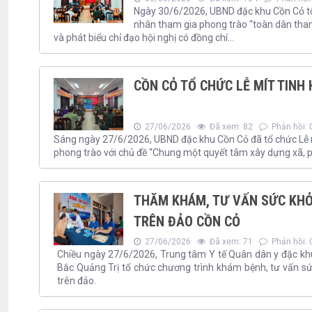
Ngày 30/6/2026, UBND đặc khu Cồn Cỏ tổ c
nhân tham gia phong trào “toàn dân tham 
và phát biểu chỉ đạo hội nghị có đồng chí...
CỒN CỎ TỔ CHỨC LỄ MÍT TIN
27/06/2026
Đã xem: 82
Phản hồi: 
Sáng ngày 27/6/2026, UBND đặc khu Cồn Cỏ đã tổ chức Lễ 
phong trào với chủ đề “Chung một quyết tâm xây dựng xã, 
THĂM KHÁM, TƯ VẤN SỨC KHỎE
TRÊN ĐẢO CỒN CỎ
27/06/2026
Đã xem: 71
Phản hồi: 
Chiều ngày 27/6/2026, Trung tâm Y tế Quân dân y đặc khu
Bắc Quảng Trị tổ chức chương trình khám bệnh, tư vấn sức
trên đảo.