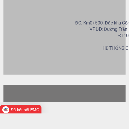
ĐC: Km0+500, Đặc khu Cồn 
VPĐD: Đường Trần B
ĐT: 0
HỆ THỐNG C
Đã kết nối EMC