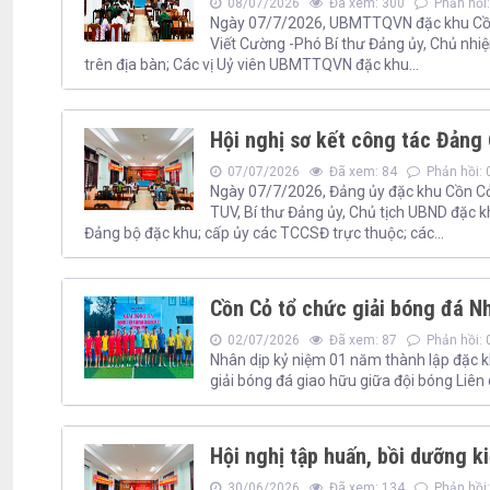
08/07/2026
Đã xem: 300
Phản hồi:
Ngày 07/7/2026, UBMTTQVN đặc khu Cồn Cỏ
Viết Cường -Phó Bí thư Đảng ủy, Chủ nhiệ
trên địa bàn; Các vị Uỷ viên UBMTTQVN đặc khu...
Hội nghị sơ kết công tác Đảng
07/07/2026
Đã xem: 84
Phản hồi: 
Ngày 07/7/2026, Đảng ủy đặc khu Cồn Cỏ 
TUV, Bí thư Đảng ủy, Chủ tịch UBND đặc k
Đảng bộ đặc khu; cấp ủy các TCCSĐ trực thuộc; các...
Cồn Cỏ tổ chức giải bóng đá N
02/07/2026
Đã xem: 87
Phản hồi: 
Nhân dịp kỷ niệm 01 năm thành lập đặc 
giải bóng đá giao hữu giữa đội bóng Liên
Hội nghị tập huấn, bồi dưỡng k
30/06/2026
Đã xem: 134
Phản hồi: