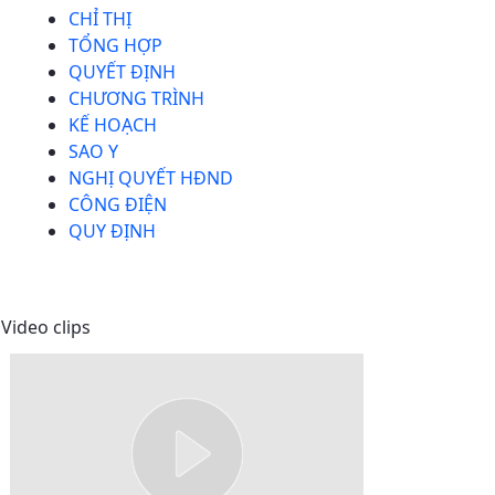
CHỈ THỊ
TỔNG HỢP
QUYẾT ĐỊNH
CHƯƠNG TRÌNH
KẾ HOẠCH
SAO Y
NGHỊ QUYẾT HĐND
CÔNG ĐIỆN
QUY ĐỊNH
Video clips