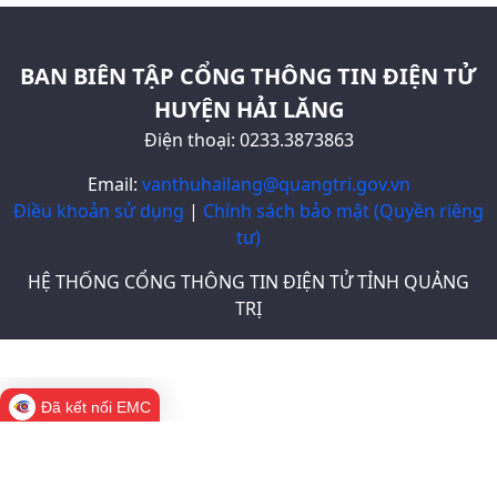
BAN BIÊN TẬP CỔNG THÔNG TIN ĐIỆN TỬ
HUYỆN HẢI LĂNG
Điện thoại: 0233.3873863
Email:
vanthuhailang@quangtri.gov.vn
Điều khoản sử dụng
|
Chính sách bảo mật (Quyền riêng
tư)
HỆ THỐNG CỔNG THÔNG TIN ĐIỆN TỬ TỈNH QUẢNG
TRỊ
Đã kết nối EMC