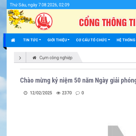
Chi tiết tin tức - Huyện Hải Lăng
Thứ Sáu, ngày 7.08.2026, 02:09
TIN TỨC
GIỚI THIỆU
CƠ CẤU TỔ CHỨC
HỆ THỐNG
Cụm công nghiệp
Chào mừng kỷ niệm 50 năm Ngày giải phóng
12/02/2025
2370
0