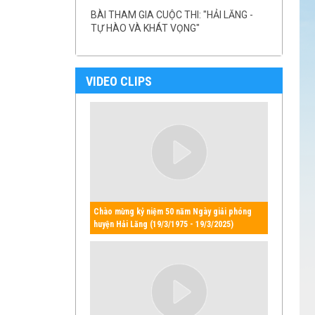
BÀI THAM GIA CUỘC THI: "HẢI LĂNG -
TỰ HÀO VÀ KHÁT VỌNG"
VIDEO CLIPS
Chào mừng kỷ niệm 50 năm Ngày giải phóng
huyện Hải Lăng (19/3/1975 - 19/3/2025)