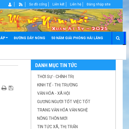
Sơ đồ cổng
Liên kết
Liên hệ
Đăng nhập site
ĐÁP
ĐƯỜNG DÂY NÓNG
50 NĂM GIẢI PHÓNG HẢI LĂNG
DANH MỤC TIN TỨC
THỜI SỰ - CHÍNH TRỊ
KINH TẾ - THỊ TRƯỜNG
VĂN HÓA - XÃ HỘI
GƯƠNG NGƯỜI TỐT VIỆC TỐT
TRANG VĂN HÓA VĂN NGHỆ
NÔNG THÔN MỚI
TIN TỨC XÃ, THỊ TRẤN