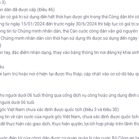
 3).
 dân đã được cấp (Điều 46).
 giá trị sử dụng đến hết thời hạn được ghi trong thẻ.Công dân khi có 
ừ ngày 15/01/2024 đến trước ngày 30/6/2024 thì tiếp tục có giá trị s
ông tin từ Chứng minh nhân dân, thẻ Căn cước công dân vẫn giữ nguyên g
Chứng minh nhân dân còn thời hạn sử dụng thì được sử dụng đến ngày
)
ay, đặc điểm nhận dạng, thay vào bằng thông tin nơi đăng ký khai sinh 
ầu.
m trú hoặc nơi ở hiện tại được thu thập, cập nhật vào cơ sở dữ liệu qu
o người dưới 06 tuổi thông qua cổng dịch vụ công hoặc ứng dụng định 
gười dưới 06 tuổi.
 Việt Nam chưa xác định được quốc tịch (Điều 3 và Điều 30)
in về căn cước của người gốc Việt Nam, chưa xác định được quốc tịch đ
hực hiện các giao dịch, thực hiện quyền, lợi ích hợp pháp trên lãnh th
 điện tử của công dân được cơ quan quản lý căn cước Bộ Công an tạo 