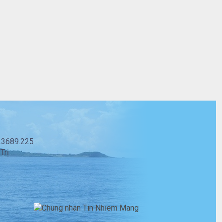
3.3689.225
Trị