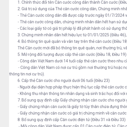
1. Chính thức đổi tên Căn cước công dân thành Căn cước (Điều
2. Giá trị sử dụng của Thẻ căn cước công dân, Chứng minh nhân
- Thẻ Căn cước công dân đã được cấp trước ngày 01/7/2024 vẫn có
- Thẻ căn cước công dân, chứng minh nhân dân hết hạn sử dụng t
- Các loại giấy tờ có giá trị pháp lý đã phát hành có sử dụng th
3. Chứng minh nhân dân hết hiệu lực từ 01/01/2025 (Điều 46), 
4. Bỏ thông tin quê quán và vân tay trên thẻ căn cước (Điều 18
Thẻ Căn cước mới đã bỏ thông tin quê quán, nơi thường trú, vân t
5. Mở rộng đối tượng được cấp thẻ căn cước (Điều 18, Điều 19)
- Công dân Việt Nam dưới 14 tuổi cấp thẻ căn cước theo nhu c
- Công dân Việt Nam có nơi cư trú gồm nơi thường trú hoặc nơi tạ
thông tin nơi cư trú).
6. Cấp thẻ Căn cước cho người dưới 06 tuổi (Điều 23)
- Người đại diện hợp pháp thực hiện thủ tục cấp thẻ căn cước ch
- Không thu nhận thông tin nhân dạng và sinh trắc học đối với n
7. Bổ sung quy định cấp Giấy chứng nhận căn cước cho người gốc
- Giấy chứng nhận căn cước là giấy tờ tùy thân chứa đựng thông t
- Giấy chứng nhận căn cước có giá trị chứng minh về căn cước để t
8. Bổ sung quy định cấp Căn cước điện tử (Điều 31 và Điều 33)
- Mỗi công dân Việt Nam được cấp 01 Căn cước điện tử. Căn cước