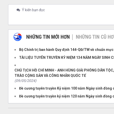
Ý kiến bạn đọc
NHỮNG TIN MỚI HƠN
NHỮNG TIN CŨ H
Bộ Chính trị ban hành Quy định 144-QĐ/TW về chuẩn mực
TÀI LIỆU TUYÊN TRUYỀN KỶ NIỆM 134 NĂM NGÀY SINH CH
CHỦ TỊCH HỒ CHÍ MINH - ANH HÙNG GIẢI PHÓNG DÂN TỘC,
TRÀO CỘNG SẢN VÀ CÔNG NHÂN QUỐC TẾ
(09/05/2024)
Đề cương tuyên truyền Kỷ niệm 100 năm Ngày sinh đồng ch
Đề cương tuyên truyền kỷ niệm 120 năm Ngày sinh đồng c