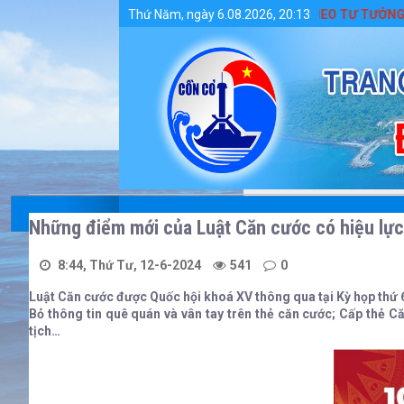
Chi tiết tin tức - Huyện Cồn Cỏ
ĐẨY MẠNH HỌC TẬP VÀ LÀM THEO TƯ TƯỞNG, ĐẠO ĐỨ
Thứ Năm, ngày 6.08.2026, 20:13
Những điểm mới của Luật Căn cước có hiệu lực
8:44, Thứ Tư, 12-6-2024
541
0
Luật Căn cước được Quốc hội khoá XV thông qua tại Kỳ họp thứ 
Bỏ thông tin quê quán và vân tay trên thẻ căn cước; Cấp thẻ 
tịch…