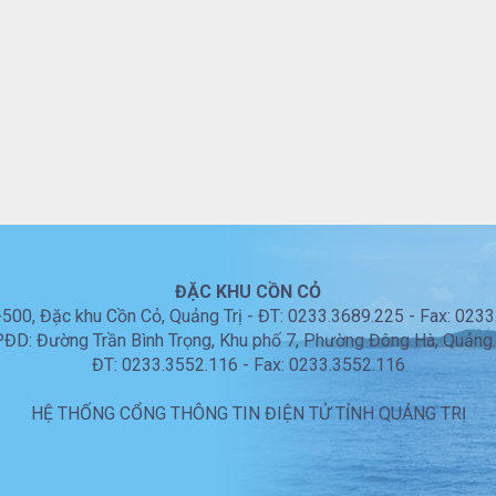
ĐẶC KHU CỒN CỎ
00, Đặc khu Cồn Cỏ, Quảng Trị - ĐT: 0233.3689.225 - Fax: 023
ĐD: Đường Trần Bình Trọng, Khu phố 7, Phường Đông Hà, Quảng 
ĐT: 0233.3552.116 - Fax: 0233.3552.116
HỆ THỐNG CỔNG THÔNG TIN ĐIỆN TỬ TỈNH QUẢNG TRỊ