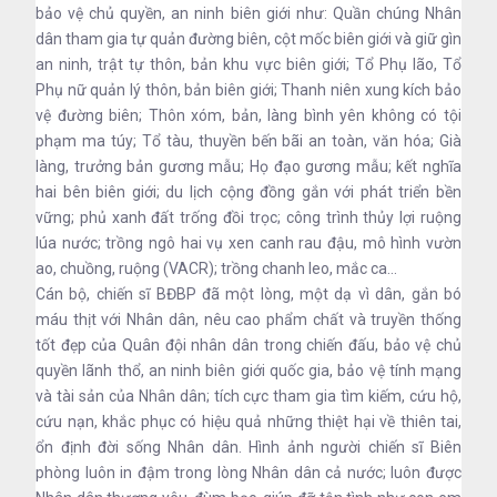
bảo vệ chủ quyền, an ninh biên giới như: Quần chúng Nhân
dân tham gia tự quản đường biên, cột mốc biên giới và giữ gìn
an ninh, trật tự thôn, bản khu vực biên giới; Tổ Phụ lão, Tổ
Phụ nữ quản lý thôn, bản biên giới; Thanh niên xung kích bảo
vệ đường biên; Thôn xóm, bản, làng bình yên không có tội
phạm ma túy; Tổ tàu, thuyền bến bãi an toàn, văn hóa; Già
làng, trưởng bản gương mẫu; Họ đạo gương mẫu; kết nghĩa
hai bên biên giới; du lịch cộng đồng gắn với phát triển bền
vững; phủ xanh đất trống đồi trọc; công trình thủy lợi ruộng
lúa nước; trồng ngô hai vụ xen canh rau đậu, mô hình vườn
ao, chuồng, ruộng (VACR); trồng chanh leo, mắc ca…
Cán bộ, chiến sĩ BĐBP đã một lòng, một dạ vì dân, gắn bó
máu thịt với Nhân dân, nêu cao phẩm chất và truyền thống
tốt đẹp của Quân đội nhân dân trong chiến đấu, bảo vệ chủ
quyền lãnh thổ, an ninh biên giới quốc gia, bảo vệ tính mạng
và tài sản của Nhân dân; tích cực tham gia tìm kiếm, cứu hộ,
cứu nạn, khắc phục có hiệu quả những thiệt hại về thiên tai,
ổn định đời sống Nhân dân. Hình ảnh người chiến sĩ Biên
phòng luôn in đậm trong lòng Nhân dân cả nước; luôn được