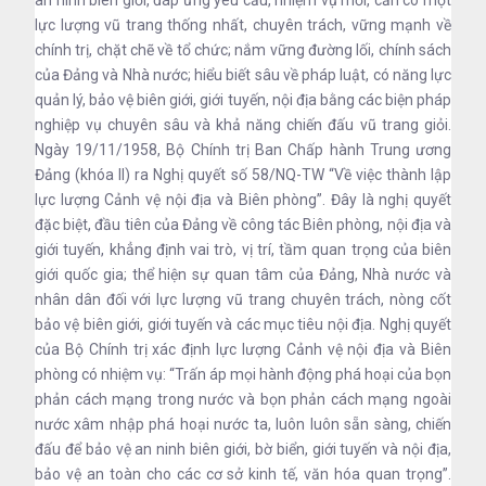
lực lượng vũ trang thống nhất, chuyên trách, vững mạnh về
chính trị, chặt chẽ về tổ chức; nắm vững đường lối, chính sách
của Đảng và Nhà nước; hiểu biết sâu về pháp luật, có năng lực
quản lý, bảo vệ biên giới, giới tuyến, nội địa bằng các biện pháp
nghiệp vụ chuyên sâu và khả năng chiến đấu vũ trang giỏi.
Ngày 19/11/1958, Bộ Chính trị Ban Chấp hành Trung ương
Đảng (khóa II) ra Nghị quyết số 58/NQ-TW “Về việc thành lập
lực lượng Cảnh vệ nội địa và Biên phòng”. Đây là nghị quyết
đặc biệt, đầu tiên của Đảng về công tác Biên phòng, nội địa và
giới tuyến, khẳng định vai trò, vị trí, tầm quan trọng của biên
giới quốc gia; thể hiện sự quan tâm của Đảng, Nhà nước và
nhân dân đối với lực lượng vũ trang chuyên trách, nòng cốt
bảo vệ biên giới, giới tuyến và các mục tiêu nội địa. Nghị quyết
của Bộ Chính trị xác định lực lượng Cảnh vệ nội địa và Biên
phòng có nhiệm vụ: “Trấn áp mọi hành động phá hoại của bọn
phản cách mạng trong nước và bọn phản cách mạng ngoài
nước xâm nhập phá hoại nước ta, luôn luôn sẵn sàng, chiến
đấu để bảo vệ an ninh biên giới, bờ biển, giới tuyến và nội địa,
bảo vệ an toàn cho các cơ sở kinh tế, văn hóa quan trọng”.