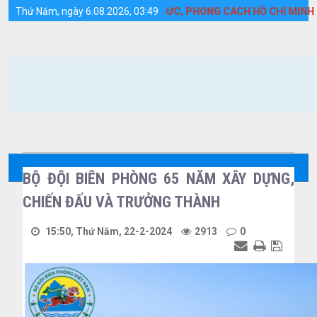
Chi tiết tin tức - Huyện Cồn Cỏ
HEO TƯ TƯỞNG, ĐẠO ĐỨC, PHONG CÁCH HỒ CHÍ MINH
Thứ Năm, ngày 6.08.2026, 03:49
BỘ ĐỘI BIÊN PHÒNG 65 NĂM XÂY DỰNG,
CHIẾN ĐẤU VÀ TRƯỞNG THÀNH
15:50, Thứ Năm, 22-2-2024
2913
0