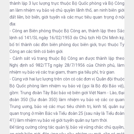
thành lập 3 lực lượng trực thuộc Bộ Quốc phòng và Bộ Công
an làm nhiệm vụ bảo vệ chủ quyền lãnh thổ, an ninh biên giới
đất liền, bờ biển, giới tuyến và các mục tiêu quan trọng ở nội
địa:
- Công an Biên phòng thuộc Bộ Công an, thành lập theo Sắc
lệnh số 141/SL ngày 16/02/1953 do Chủ tịch Hồ Chí Minh ký,
bố trí thành các đồn biên phòng dọc biên giới, trực thuộc Ty
Công an các tỉnh có biên giới.
- Cảnh sát vũ trang thuộc Bộ Công an được thành lập theo
Nghị định số 982/TTg ngày 28/7/1956 của Chính phủ, làm
nhiệm vụ bảo vệ các trại giam, tham gia tiễu phỉ, trừ gian.
- Cùng với hai lực lượng trên còn có các đơn vị Quân đội thuộc
Bộ Quốc phòng làm nhiệm vụ bảo vệ (gọi là Bộ đội Bảo vệ),
gồm: Trung đoàn Tây Bắc bảo vệ biên giới Việt Nam - Lào, Đại
đoàn 350 (Sư đoàn 350) làm nhiệm vụ bảo vệ các cơ quan
Trung ương, bảo vệ các mục tiêu chính trị, kinh tế, quân sự
quan trọng ở miền Bắc và Tiểu đoàn 25 (sau này là Tiểu đoàn
41) làm nhiệm vụ bảo vệ giới tuyến quân sự tạm thời.
Để tăng cường công tác quản lý, bảo vệ vững chắc chủ quyền,
an ninh biên giới, đáp ứng yêu cầu, nhiệm vụ mới, cần có một