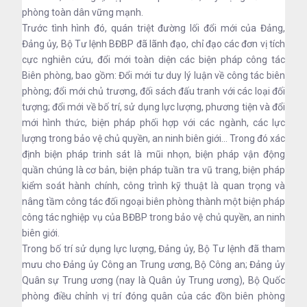
phòng toàn dân vững mạnh.
Trước tình hình đó, quán triệt đường lối đổi mới của Đảng,
Đảng ủy, Bộ Tư lệnh BĐBP đã lãnh đạo, chỉ đạo các đơn vị tích
cực nghiên cứu, đổi mới toàn diện các biện pháp công tác
Biên phòng, bao gồm: Đổi mới tư duy lý luận về công tác biên
phòng; đổi mới chủ trương, đối sách đấu tranh với các loại đối
tượng; đổi mới về bố trí, sử dụng lực lượng, phương tiện và đổi
mới hình thức, biện pháp phối hợp với các ngành, các lực
lượng trong bảo vệ chủ quyền, an ninh biên giới... Trong đó xác
định biện pháp trinh sát là mũi nhọn, biện pháp vận động
quần chúng là cơ bản, biện pháp tuần tra vũ trang, biện pháp
kiểm soát hành chính, công trình kỹ thuật là quan trọng và
nâng tầm công tác đối ngoại biên phòng thành một biện pháp
công tác nghiệp vụ của BĐBP trong bảo vệ chủ quyền, an ninh
biên giới.
Trong bố trí sử dụng lực lượng, Đảng ủy, Bộ Tư lệnh đã tham
mưu cho Đảng ủy Công an Trung ương, Bộ Công an; Đảng ủy
Quân sự Trung ương (nay là Quân ủy Trung ương), Bộ Quốc
phòng điều chỉnh vị trí đóng quân của các đồn biên phòng