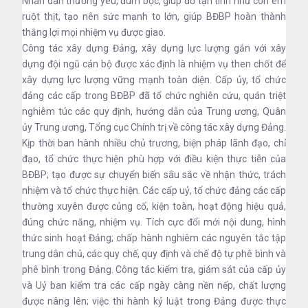
Nhân dân thương yêu, đùm bọc, giúp đỡ tận tình như con em
ruột thịt, tạo nên sức mạnh to lớn, giúp BĐBP hoàn thành
thắng lợi mọi nhiệm vụ được giao.
Công tác xây dựng Đảng, xây dựng lực lượng gắn với xây
dựng đội ngũ cán bộ được xác định là nhiệm vụ then chốt để
xây dựng lực lượng vững mạnh toàn diện. Cấp ủy, tổ chức
đảng các cấp trong BĐBP đã tổ chức nghiên cứu, quán triệt
nghiêm túc các quy định, hướng dẫn của Trung ương, Quân
ủy Trung ương, Tổng cục Chính trị về công tác xây dựng Đảng.
Kịp thời ban hành nhiều chủ trương, biện pháp lãnh đạo, chỉ
đạo, tổ chức thực hiện phù hợp với điều kiện thực tiễn của
BĐBP; tạo được sự chuyển biến sâu sắc về nhận thức, trách
nhiệm và tổ chức thực hiện. Các cấp uỷ, tổ chức đảng các cấp
thường xuyên được củng cố, kiện toàn, hoạt động hiệu quả,
đúng chức năng, nhiệm vụ. Tích cực đổi mới nội dung, hình
thức sinh hoạt Đảng; chấp hành nghiêm các nguyên tắc tập
trung dân chủ, các quy chế, quy định và chế độ tự phê bình và
phê bình trong Đảng. Công tác kiểm tra, giám sát của cấp ủy
và Uỷ ban kiểm tra các cấp ngày càng nền nếp, chất lượng
được nâng lên; việc thi hành kỷ luật trong Đảng được thực