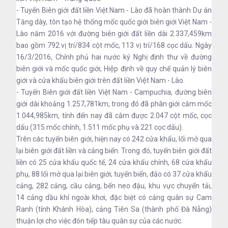
- Tuyến Biên giới đất liền Việt Nam - Lào đã hoàn thành Dự án
Tăng dày, tôn tạo hệ thống mốc quốc giới biên giới Việt Nam -
Lào năm 2016 với đường biên giới đất liền dài 2.337,459km
bao gồm 792 vị trí/834 cột mốc, 113 vị trí/168 cọc dấu. Ngày
16/3/2016, Chính phủ hai nước ký Nghị định thư về đường
biên giới và mốc quốc giới; Hiệp định về quy chế quản lý biên
giới và cửa khẩu biên giới trên đất liền Việt Nam - Lào.
- Tuyến Biên giới đất liền Việt Nam - Campuchia, đường biên
giới dài khoảng 1.257,781km, trong đó đã phân giới cắm mốc
1.044,985km, tính đến nay đã cắm được 2.047 cột mốc, cọc
dấu (315 mốc chính, 1.511 mốc phụ và 221 cọc dấu).
Trên các tuyến biên giới, hiện nay có 242 cửa khẩu, lối mở qua
lại biên giới đất liền và cảng biển. Trong đó, tuyến biên giới đất
liền có 25 cửa khẩu quốc tế, 24 cửa khẩu chính, 68 cửa khẩu
phụ, 88 lối mở qua lại biên giới; tuyến biển, đảo có 37 cửa khẩu
cảng, 282 cảng, cầu cảng, bến neo đậu, khu vực chuyển tải,
14 cảng dầu khí ngoài khơi, đặc biệt có cảng quân sự Cam
Ranh (tỉnh Khánh Hòa), cảng Tiên Sa (thành phố Đà Nẵng)
thuận lợi cho việc đón tiếp tàu quân sự của các nước.