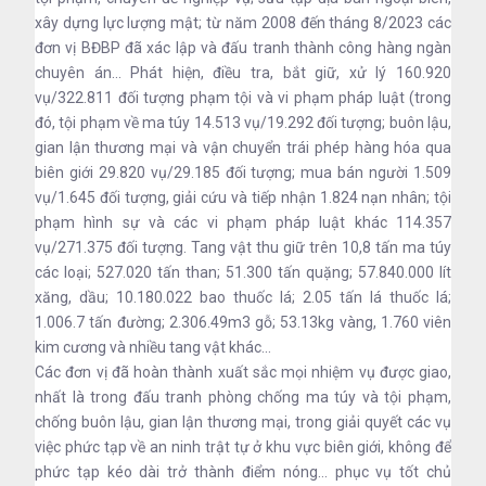
xây dựng lực lượng mật; từ năm 2008 đến tháng 8/2023 các
đơn vị BĐBP đã xác lập và đấu tranh thành công hàng ngàn
chuyên án... Phát hiện, điều tra, bắt giữ, xử lý 160.920
vụ/322.811 đối tượng phạm tội và vi phạm pháp luật (trong
đó, tội phạm về ma túy 14.513 vụ/19.292 đối tượng; buôn lậu,
gian lận thương mại và vận chuyển trái phép hàng hóa qua
biên giới 29.820 vụ/29.185 đối tượng; mua bán người 1.509
vụ/1.645 đối tượng, giải cứu và tiếp nhận 1.824 nạn nhân; tội
phạm hình sự và các vi phạm pháp luật khác 114.357
vụ/271.375 đối tượng. Tang vật thu giữ trên 10,8 tấn ma túy
các loại; 527.020 tấn than; 51.300 tấn quặng; 57.840.000 lít
xăng, dầu; 10.180.022 bao thuốc lá; 2.05 tấn lá thuốc lá;
1.006.7 tấn đường; 2.306.49m3 gỗ; 53.13kg vàng, 1.760 viên
kim cương và nhiều tang vật khác...
Các đơn vị đã hoàn thành xuất sắc mọi nhiệm vụ được giao,
nhất là trong đấu tranh phòng chống ma túy và tội phạm,
chống buôn lậu, gian lận thương mại, trong giải quyết các vụ
việc phức tạp về an ninh trật tự ở khu vực biên giới, không để
phức tạp kéo dài trở thành điểm nóng… phục vụ tốt chủ