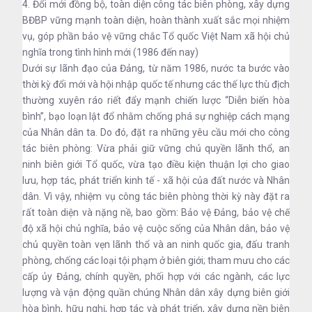
4. Đổi mới đồng bộ, toàn diện công tác biên phòng, xây dựng
BĐBP vững mạnh toàn diện, hoàn thành xuất sắc mọi nhiệm
vụ, góp phần bảo vệ vững chắc Tổ quốc Việt Nam xã hội chủ
nghĩa trong tình hình mới (1986 đến nay)
Dưới sự lãnh đạo của Đảng, từ năm 1986, nước ta bước vào
thời kỳ đổi mới và hội nhập quốc tế nhưng các thế lực thù địch
thường xuyên ráo riết đẩy mạnh chiến lược “Diễn biến hòa
bình”, bạo loạn lật đổ nhằm chống phá sự nghiệp cách mạng
của Nhân dân ta. Do đó, đặt ra những yêu cầu mới cho công
tác biên phòng: Vừa phải giữ vững chủ quyền lãnh thổ, an
ninh biên giới Tổ quốc, vừa tạo điều kiện thuận lợi cho giao
lưu, hợp tác, phát triển kinh tế - xã hội của đất nước và Nhân
dân. Vì vậy, nhiệm vụ công tác biên phòng thời kỳ này đặt ra
rất toàn diện và nặng nề, bao gồm: Bảo vệ Đảng, bảo vệ chế
độ xã hội chủ nghĩa, bảo vệ cuộc sống của Nhân dân, bảo vệ
chủ quyền toàn vẹn lãnh thổ và an ninh quốc gia, đấu tranh
phòng, chống các loại tội phạm ở biên giới; tham mưu cho các
cấp ủy Đảng, chính quyền, phối hợp với các ngành, các lực
lượng và vận động quần chúng Nhân dân xây dựng biên giới
hòa bình, hữu nghị, hợp tác và phát triển, xây dựng nền biên