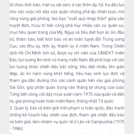
tổ chức tình báo, mật vụ cài cắm ở các thôn ấp, hỗ trợ đắc lực
cho các cuộc nổi dậy của quần chúng phá ấp chiến lược, mở
rộng vùng giải phóng; táo bạo “xuất quỷ nhập thần” giữa sào
huyệt địch, mưu trí tiến công phá hủy nhiều căn cứ quân sự,
mục tiêu quan trọng của Mỹ, Ngụy và tiêu diệt bọn ác ôn, đầu
sỏ, thám báo, biệt kích bảo vệ an toàn tuyệt đối Trung ương
Cục, các Khu ủy, tỉnh ủy, thành ủy ở miền Nam. Trong Chiến
dịch Hồ Chí Minh lịch sử, được sự chi viện của CANDVT miền
Bắc, lực lượng An ninh vũ trang miền Nam đã phối hợp với các
lực lượng khác chiến đấu bắt sống, tiêu diệt nhiều tên gián
điệp, ác ôn nằm vùng khét tiếng, tiêu hao sinh lực địch và
tham gia dẫn đường cho các cánh quân tiến vào giải phóng
Sài Gòn, góp phần quan trọng vào thắng lợi chung của cuộc
Tổng tiến công, nổi dậy mùa xuân năm 1975 của quân và dân
ta, giải phóng hoàn toàn miền Nam, thống nhất Tổ quốc.
3. Quản lý, bảo vệ biên giới trên phạm vi toàn quốc, đấu tranh
chống kế hoạch hậu chiến của địch, tham gia chiến đấu bảo
vệ biên giới, làm nhiệm vụ quốc tế ở Lào và Campuchia (1975
- 1986)