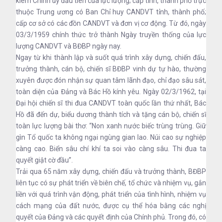
kiêm Chính ủy đầu tiên của lực lượng; cấp tỉnh, thành phố trực
thuộc Trung ương có Ban Chỉ huy CANDVT tỉnh, thành phố;
cấp cơ sở có các đồn CANDVT và đơn vị cơ động. Từ đó, ngày
03/3/1959 chính thức trở thành Ngày truyền thống của lực
lượng CANDVT và BĐBP ngày nay.
Ngay từ khi thành lập và suốt quá trình xây dựng, chiến đấu,
trưởng thành, cán bộ, chiến sĩ BĐBP vinh dự tự hào, thường
xuyên được đón nhận sự quan tâm lãnh đạo, chỉ đạo sâu sát,
toàn diện của Đảng và Bác Hồ kính yêu. Ngày 02/3/1962, tại
Đại hội chiến sĩ thi đua CANDVT toàn quốc lần thứ nhất, Bác
Hồ đã đến dự, biểu dương thành tích và tặng cán bộ, chiến sĩ
toàn lực lượng bài thơ: “Non xanh nước biếc trùng trùng. Giữ
gìn Tổ quốc ta không ngại ngùng gian lao. Núi cao sự nghiệp
càng cao. Biển sâu chí khí ta soi vào càng sâu. Thi đua ta
quyết giật cờ đầu”.
Trải qua 65 năm xây dựng, chiến đấu và trưởng thành, BĐBP
liên tục có sự phát triển về biên chế, tổ chức và nhiệm vụ, gắn
liền với quá trình vận động, phát triển của tình hình, nhiệm vụ
cách mạng của đất nước, được cụ thể hóa bằng các nghị
quyết của Đảng và các quyết định của Chính phủ. Trong đó, có