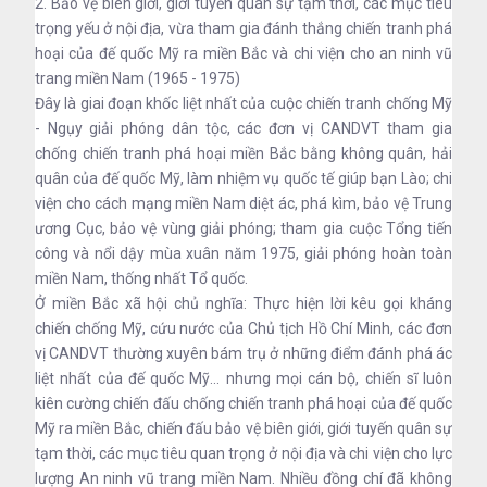
2. Bảo vệ biên giới, giới tuyến quân sự tạm thời, các mục tiêu
trọng yếu ở nội địa, vừa tham gia đánh thắng chiến tranh phá
hoại của đế quốc Mỹ ra miền Bắc và chi viện cho an ninh vũ
trang miền Nam (1965 - 1975)
Đây là giai đoạn khốc liệt nhất của cuộc chiến tranh chống Mỹ
- Ngụy giải phóng dân tộc, các đơn vị CANDVT tham gia
chống chiến tranh phá hoại miền Bắc bằng không quân, hải
quân của đế quốc Mỹ, làm nhiệm vụ quốc tế giúp bạn Lào; chi
viện cho cách mạng miền Nam diệt ác, phá kìm, bảo vệ Trung
ương Cục, bảo vệ vùng giải phóng; tham gia cuộc Tổng tiến
công và nổi dậy mùa xuân năm 1975, giải phóng hoàn toàn
miền Nam, thống nhất Tổ quốc.
Ở miền Bắc xã hội chủ nghĩa: Thực hiện lời kêu gọi kháng
chiến chống Mỹ, cứu nước của Chủ tịch Hồ Chí Minh, các đơn
vị CANDVT thường xuyên bám trụ ở những điểm đánh phá ác
liệt nhất của đế quốc Mỹ... nhưng mọi cán bộ, chiến sĩ luôn
kiên cường chiến đấu chống chiến tranh phá hoại của đế quốc
Mỹ ra miền Bắc, chiến đấu bảo vệ biên giới, giới tuyến quân sự
tạm thời, các mục tiêu quan trọng ở nội địa và chi viện cho lực
lượng An ninh vũ trang miền Nam. Nhiều đồng chí đã không