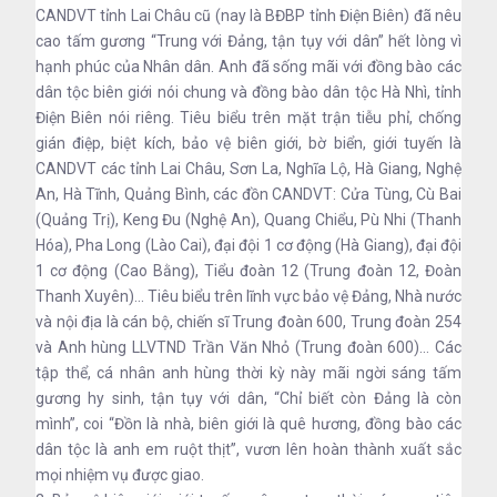
CANDVT tỉnh Lai Châu cũ (nay là BĐBP tỉnh Điện Biên) đã nêu
cao tấm gương “Trung với Đảng, tận tụy với dân” hết lòng vì
hạnh phúc của Nhân dân. Anh đã sống mãi với đồng bào các
dân tộc biên giới nói chung và đồng bào dân tộc Hà Nhì, tỉnh
Điện Biên nói riêng. Tiêu biểu trên mặt trận tiễu phỉ, chống
gián điệp, biệt kích, bảo vệ biên giới, bờ biển, giới tuyến là
CANDVT các tỉnh Lai Châu, Sơn La, Nghĩa Lộ, Hà Giang, Nghệ
An, Hà Tĩnh, Quảng Bình, các đồn CANDVT: Cửa Tùng, Cù Bai
(Quảng Trị), Keng Đu (Nghệ An), Quang Chiểu, Pù Nhi (Thanh
Hóa), Pha Long (Lào Cai), đại đội 1 cơ động (Hà Giang), đại đội
1 cơ động (Cao Bằng), Tiểu đoàn 12 (Trung đoàn 12, Đoàn
Thanh Xuyên)... Tiêu biểu trên lĩnh vực bảo vệ Đảng, Nhà nước
và nội địa là cán bộ, chiến sĩ Trung đoàn 600, Trung đoàn 254
và Anh hùng LLVTND Trần Văn Nhỏ (Trung đoàn 600)… Các
tập thể, cá nhân anh hùng thời kỳ này mãi ngời sáng tấm
gương hy sinh, tận tụy với dân, “Chỉ biết còn Đảng là còn
mình”, coi “Đồn là nhà, biên giới là quê hương, đồng bào các
dân tộc là anh em ruột thịt”, vươn lên hoàn thành xuất sắc
mọi nhiệm vụ được giao.