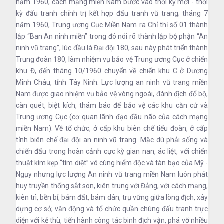
năm 1960, cách mạng miền Nam bước vào thời kỳ mới - thời
kỳ đấu tranh chính trị kết hợp đấu tranh vũ trang; tháng 7
năm 1960, Trung ương Cục Miền Nam ra Chỉ thị số 01 thành
lập “Ban An ninh miền” trong đó nói rõ thành lập bộ phận “An
ninh vũ trang”, lúc đầu là Đại đội 180, sau này phát triển thành
Trung đoàn 180, làm nhiệm vụ bảo vệ Trung ương Cục ở chiến
khu Đ, đến tháng 10/1960 chuyển về chiến khu C ở Dương
Minh Châu, tỉnh Tây Ninh. Lực lượng an ninh vũ trang miền
Nam được giao nhiệm vụ bảo vệ vòng ngoài, đánh địch đổ bộ,
càn quét, biệt kích, thám báo để bảo vệ các khu căn cứ và
Trung ương Cục (cơ quan lãnh đạo đầu não của cách mạng
miền Nam). Về tổ chức, ở cấp khu biên chế tiểu đoàn, ở cấp
tỉnh biên chế đại đội an ninh vũ trang. Mặc dù phải sống và
chiến đấu trong hoàn cảnh cực kỳ gian nan, ác liệt, với chiến
thuật kìm kẹp “tìm diệt” vô cùng hiểm độc và tàn bạo của Mỹ -
Ngụy nhưng lực lượng An ninh vũ trang miền Nam luôn phát
huy truyền thống sắt son, kiên trung với Đảng, với cách mạng,
kiên trì, bền bỉ, bám đất, bám dân, trụ vững giữa lòng địch, xây
dựng cơ sở, vận động và tổ chức quần chúng đấu tranh trực
diện với kẻ thù, tiến hành công tác binh địch vận, phá vỡ nhiều