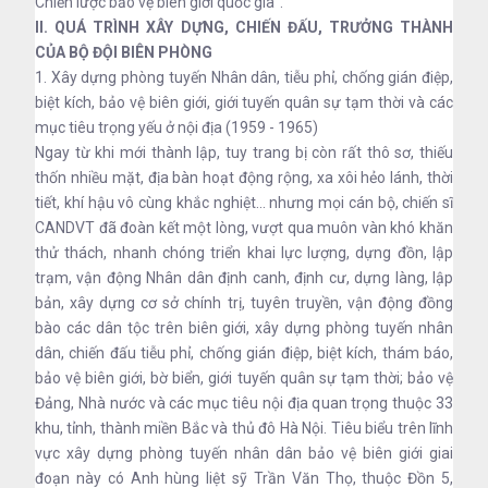
Chiến lược bảo vệ biên giới quốc gia”.
II. QUÁ TRÌNH XÂY DỰNG, CHIẾN ĐẤU, TRƯỞNG THÀNH
CỦA BỘ ĐỘI BIÊN PHÒNG
1. Xây dựng phòng tuyến Nhân dân, tiễu phỉ, chống gián điệp,
biệt kích, bảo vệ biên giới, giới tuyến quân sự tạm thời và các
mục tiêu trọng yếu ở nội địa (1959 - 1965)
Ngay từ khi mới thành lập, tuy trang bị còn rất thô sơ, thiếu
thốn nhiều mặt, địa bàn hoạt động rộng, xa xôi hẻo lánh, thời
tiết, khí hậu vô cùng khắc nghiệt... nhưng mọi cán bộ, chiến sĩ
CANDVT đã đoàn kết một lòng, vượt qua muôn vàn khó khăn
thử thách, nhanh chóng triển khai lực lượng, dựng đồn, lập
trạm, vận động Nhân dân định canh, định cư, dựng làng, lập
bản, xây dựng cơ sở chính trị, tuyên truyền, vận động đồng
bào các dân tộc trên biên giới, xây dựng phòng tuyến nhân
dân, chiến đấu tiễu phỉ, chống gián điệp, biệt kích, thám báo,
bảo vệ biên giới, bờ biển, giới tuyến quân sự tạm thời; bảo vệ
Đảng, Nhà nước và các mục tiêu nội địa quan trọng thuộc 33
khu, tỉnh, thành miền Bắc và thủ đô Hà Nội. Tiêu biểu trên lĩnh
vực xây dựng phòng tuyến nhân dân bảo vệ biên giới giai
đoạn này có Anh hùng liệt sỹ Trần Văn Thọ, thuộc Đồn 5,