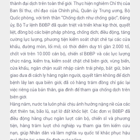
thành đại dịch trên toàn thế giới. Thực hiện nghiêm Chỉ thị của
Ban Bí thư, chỉ đạo của Chính phủ, Quân ủy Trung ương, Bộ
Quốc phòng, với tinh thần “Chống dịch như chống giặc”; Đảng
ủy, Bộ Tư lệnh BĐBP đã quán triệt và triển khai kịp thời, quyết
liệt, đồng bộ các biện pháp phòng, chống dịch; điều động, tăng
cường lực lượng, phương tiện kiểm soát chặt chẽ tại các cửa
khẩu, đường mòn, lối mở, có thời điểm duy trì gần 2.000 tổ,
chốt với trên 10.000 cán bộ, chiến sĩ BĐBP và các lực lượng
chức năng, kiểm tra, kiểm soát chặt chẽ biên giới, vùng biển,
cửa khẩu, ngăn chặn xuất nhập cảnh trái phép, bắt giữ, bàn
giao đưa đi cách ly hàng ngàn người, quyết tâm không để dịch
bệnh lây lan qua biên giới; đã có hàng trăm đồng chí gác lại
việc riêng của bản thân, gia đình để tham gia chống dịch trên
biên giới.
Hằng năm, nước ta luôn phải chịu ảnh hưởng nặng nề của các
đợt thiên tai, bão lũ, sạt lở đất khốc liệt. Các đơn vị BĐBP đã
điều động hàng chục ngàn lượt cán bộ, chiến sĩ và phương
tiện, hàng trăm lượt chó nghiệp vụ tham gia tìm kiếm cứu
nạn, giúp Nhân dân và làm nghĩa vụ quốc tế khắc phục hậu
quả thiên tai, sớm ổn định cuộc sống.