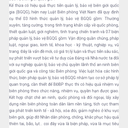
Kế thừa có hiệu quả thực tiễn quản lý, bảo vệ biên giới quốc
gia (BGQG), hiện nay Luật Biên phòng Việt Nam đã quy định
cụ thể 03 hình thức quản lý, bảo vệ BGQG gồm: Thường
xuyên; tăng cường; trong tình trạng khẩn cấp về quốc phòng,
thiết quân luật, giới nghiêm, tình trạng chiến tranh và 07 biện
pháp quản lý, bảo vệ BGQG gồm: Vận động quần chúng, pháp
luật, ngoại giao, kinh tế, khoa học - kỹ thuật, nghiệp vụ, vũ
trang. Đây là vấn đề mới, có giá trị lý luận và thực tiễn sâu sắc,
sự phát triển vượt bậc về tư duy của Đảng và Nhà nước ta đối
với sự nghiệp quản lý, bảo vệ chủ quyền lãnh thổ an ninh biên
giới quốc gia và công tác Biên phòng. Việc luật hóa các hình
thức, biện pháp quản lý, bảo vệ BGQG nhằm tạo cơ sở pháp lý
quan trọng, cần thiết để BĐBP thực thi có hiệu quả nhiệm vụ
biên phòng theo chức năng, nhiệm vụ, quyền hạn được giao.
Kết hợp chặt chẽ an ninh, quốc phòng và đối ngoại, lấy xây
dựng nền biên phòng toàn dân làm nền tảng, tích cực tham
gia phát triển kinh tế - xã hội, xóa đói, giảm nghèo ở khu vực
biên giới, giúp đỡ Nhân dân phòng, chống, khắc phục hậu quả
thiên tai, bão, lụt... coi đây vừa là biện pháp, vừa là mục tiêu