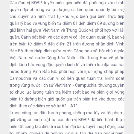
Các đơn vị BĐBP tuyến biên giới biển đã phối hợp với chính
quyền địa phương và lực lượng có liên quan quản lý bảo vệ
chủ quyền an ninh, trật tự khu vực biên giới biển; trực tiếp
quản lý bảo vệ vùng biển từ điểm 01 đến điểm 09 đường biên
giới lãnh hải giữa Việt Nam và Trung Quốc và phối hợp với Hải
quân, Cảnh sát biển và các đơn vị có liên quan quản lý, bảo vệ
trên biển từ điểm 9 đến điểm 21 trên đường phân định Vịnh
Bắc Bộ theo Hiệp định giữa nước Cộng hòa xã hội chủ nghĩa
Việt Nam và nước Cộng hòa Nhân dân Trung Hoa về phân
định lãnh hải, vùng đặc quyền kinh tế và thềm lục địa của hai
nước trong Vịnh Bắc Bộ; phối hợp với lực lượng chấp pháp
Campuchia và các đơn vị có liên quan tuần tra, kiểm soát
trong vùng nước lịch sử Việt Nam - Campuchia; thường xuyên
tổ chức lực lượng tuần tra kiểm soát bảo vệ biên giới, vùng
biển từ đường biên giới quốc gia trên biển trở vào được xác
định theo các điểm cơ sở từ A1 - A11.
Trong công tác đấu tranh phòng, chống ma túy và tội phạm,
giữ vững an ninh trật tự, các đơn vị BĐBP đã tiến hành thực
hiện tốt công tác điều tra cơ bản địa bàn, tuyến hoạt động của
tội phạm, chuyên đề nghiệp vụ; sưu tập địa bàn ngoại biên,