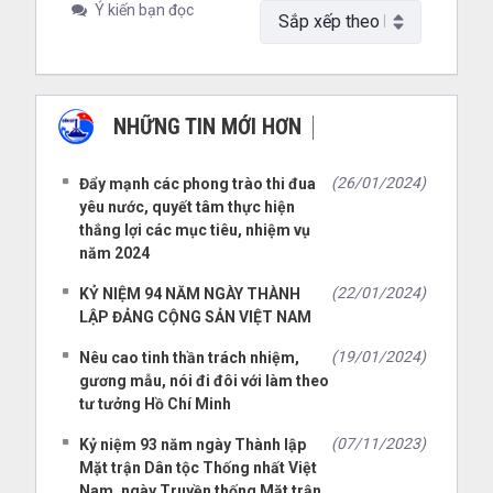
Ý kiến bạn đọc
NHỮNG TIN MỚI HƠN
NHỮNG TIN CŨ HƠN
(26/01/2024)
Đẩy mạnh các phong trào thi đua
yêu nước, quyết tâm thực hiện
thắng lợi các mục tiêu, nhiệm vụ
năm 2024
(22/01/2024)
KỶ NIỆM 94 NĂM NGÀY THÀNH
LẬP ĐẢNG CỘNG SẢN VIỆT NAM
(19/01/2024)
Nêu cao tinh thần trách nhiệm,
gương mẫu, nói đi đôi với làm theo
tư tưởng Hồ Chí Minh
(07/11/2023)
Kỷ niệm 93 năm ngày Thành lập
Mặt trận Dân tộc Thống nhất Việt
Nam, ngày Truyền thống Mặt trận