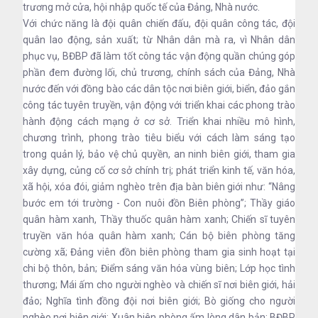
trương mở cửa, hội nhập quốc tế của Đảng, Nhà nước.
Với chức năng là đội quân chiến đấu, đội quân công tác, đội
quân lao động, sản xuất; từ Nhân dân mà ra, vì Nhân dân
phục vụ, BĐBP đã làm tốt công tác vận động quần chúng góp
phần đem đường lối, chủ trương, chính sách của Đảng, Nhà
nước đến với đồng bào các dân tộc nơi biên giới, biển, đảo gắn
công tác tuyên truyền, vận động với triển khai các phong trào
hành động cách mạng ở cơ sở. Triển khai nhiều mô hình,
chương trình, phong trào tiêu biểu với cách làm sáng tạo
trong quản lý, bảo vệ chủ quyền, an ninh biên giới, tham gia
xây dựng, củng cố cơ sở chính trị; phát triển kinh tế, văn hóa,
xã hội, xóa đói, giảm nghèo trên địa bàn biên giới như: “Nâng
bước em tới trường - Con nuôi đồn Biên phòng”; Thầy giáo
quân hàm xanh, Thầy thuốc quân hàm xanh; Chiến sĩ tuyên
truyền văn hóa quân hàm xanh; Cán bộ biên phòng tăng
cường xã; Đảng viên đồn biên phòng tham gia sinh hoạt tại
chi bộ thôn, bản; Điểm sáng văn hóa vùng biên; Lớp học tình
thương; Mái ấm cho người nghèo và chiến sĩ nơi biên giới, hải
đảo; Nghĩa tình đồng đội nơi biên giới; Bò giống cho người
nghèo nơi biên giới; Xuân biên phòng ấm lòng dân bản; BĐBP