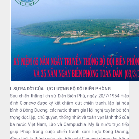
I. SỰ RA ĐỜI CỦA LỰC LƯỢNG BỘ ĐỘI BIÊN PHÒNG
Sau chiến thắng lịch sử Điện Biên Phủ, ngày 20/7/1954 Hiệp
định Giơnevơ được ký kết chấm dứt chiến tranh, lập lại hòa
bình ở Đông Dương; các nước tham gia Hội nghị tuyên bố tôn
trọng độc lập, chủ quyền, thống nhất và toàn vẹn lãnh thổ của
ba nước Việt Nam, Lào và Campuchia. Mỹ là nước trực tiếp
giúp Pháp trong cuộc chiến tranh xâm lược Đông Dương,
đồng thời là thành viên của Hội nghị Giơnevơ nhưng lại trắng