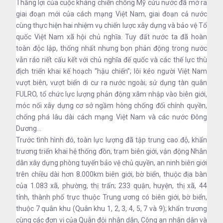
Thắng lợi của cuộc kháng chiến chống Mỹ cứu nước đã mở ra
giai đoạn mới của cách mạng Việt Nam, giai đoạn cả nước
cùng thực hiện hai nhiệm vụ chiến lược xây dựng và bảo vệ Tổ
quốc Việt Nam xã hội chủ nghĩa. Tuy đất nước ta đã hoàn
toàn độc lập, thống nhất nhưng bọn phản động trong nước
vẫn ráo riết cấu kết với chủ nghĩa đế quốc và các thế lực thù
địch triển khai kế hoạch “hậu chiến”; lôi kéo người Việt Nam
vượt biên, vượt biển di cư ra nước ngoài; sử dụng tàn quân
FULRO, tổ chức lực lượng phản động xâm nhập vào biên giới,
móc nối xây dựng cơ sở ngầm hòng chống đối chính quyền,
chống phá lâu dài cách mạng Việt Nam và các nước Đông
Dương…
Trước tình hình đó, toàn lực lượng đã tập trung cao độ, khẩn
trương triển khai hệ thống đồn, trạm biên giới, vận động Nhân
dân xây dựng phòng tuyến bảo vệ chủ quyền, an ninh biên giới
trên chiều dài hơn 8.000km biên giới, bờ biển, thuộc địa bàn
của 1.083 xã, phường, thị trấn; 233 quận, huyện, thị xã, 44
tỉnh, thành phố trực thuộc Trung ương có biên giới, bờ biển,
thuộc 7 quân khu (Quân khu 1, 2, 3, 4, 5, 7 và 9); khẩn trương
cùng các đơn vị của Quân đội nhân dân, Công an nhân dân và