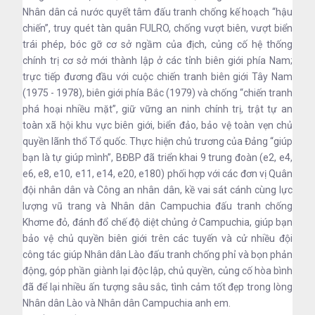
Nhân dân cả nước quyết tâm đấu tranh chống kế hoạch “hậu
chiến”, truy quét tàn quân FULRO, chống vượt biên, vượt biển
trái phép, bóc gỡ cơ sở ngầm của địch, củng cố hệ thống
chính trị cơ sở mới thành lập ở các tỉnh biên giới phía Nam;
trực tiếp đương đầu với cuộc chiến tranh biên giới Tây Nam
(1975 - 1978), biên giới phía Bắc (1979) và chống “chiến tranh
phá hoại nhiều mặt”, giữ vững an ninh chính trị, trật tự an
toàn xã hội khu vực biên giới, biển đảo, bảo vệ toàn vẹn chủ
quyền lãnh thổ Tổ quốc. Thực hiện chủ trương của Đảng “giúp
bạn là tự giúp mình”, BĐBP đã triển khai 9 trung đoàn (e2, e4,
e6, e8, e10, e11, e14, e20, e180) phối hợp với các đơn vị Quân
đội nhân dân và Công an nhân dân, kề vai sát cánh cùng lực
lượng vũ trang và Nhân dân Campuchia đấu tranh chống
Khơme đỏ, đánh đổ chế độ diệt chủng ở Campuchia, giúp bạn
bảo vệ chủ quyền biên giới trên các tuyến và cử nhiều đội
công tác giúp Nhân dân Lào đấu tranh chống phỉ và bọn phản
động, góp phần giành lại độc lập, chủ quyền, củng cố hòa bình
đã để lại nhiều ấn tượng sâu sắc, tình cảm tốt đẹp trong lòng
Nhân dân Lào và Nhân dân Campuchia anh em.