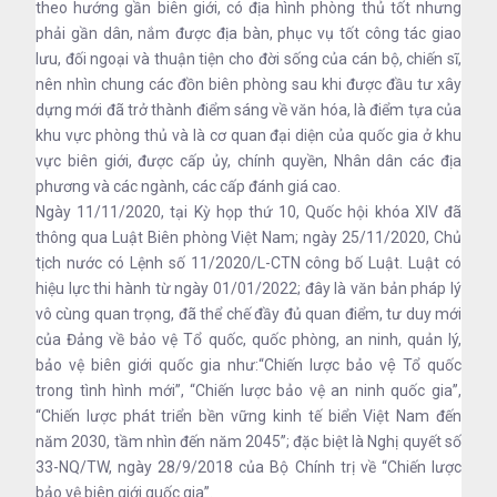
theo hướng gần biên giới, có địa hình phòng thủ tốt nhưng
phải gần dân, nắm được địa bàn, phục vụ tốt công tác giao
lưu, đối ngoại và thuận tiện cho đời sống của cán bộ, chiến sĩ,
nên nhìn chung các đồn biên phòng sau khi được đầu tư xây
dựng mới đã trở thành điểm sáng về văn hóa, là điểm tựa của
khu vực phòng thủ và là cơ quan đại diện của quốc gia ở khu
vực biên giới, được cấp ủy, chính quyền, Nhân dân các địa
phương và các ngành, các cấp đánh giá cao.
Ngày 11/11/2020, tại Kỳ họp thứ 10, Quốc hội khóa XIV đã
thông qua Luật Biên phòng Việt Nam; ngày 25/11/2020, Chủ
tịch nước có Lệnh số 11/2020/L-CTN công bố Luật. Luật có
hiệu lực thi hành từ ngày 01/01/2022; đây là văn bản pháp lý
vô cùng quan trọng, đã thể chế đầy đủ quan điểm, tư duy mới
của Đảng về bảo vệ Tổ quốc, quốc phòng, an ninh, quản lý,
bảo vệ biên giới quốc gia như:“Chiến lược bảo vệ Tổ quốc
trong tình hình mới”, “Chiến lược bảo vệ an ninh quốc gia”,
“Chiến lược phát triển bền vững kinh tế biển Việt Nam đến
năm 2030, tầm nhìn đến năm 2045”; đặc biệt là Nghị quyết số
33-NQ/TW, ngày 28/9/2018 của Bộ Chính trị về “Chiến lược
bảo vệ biên giới quốc gia”.