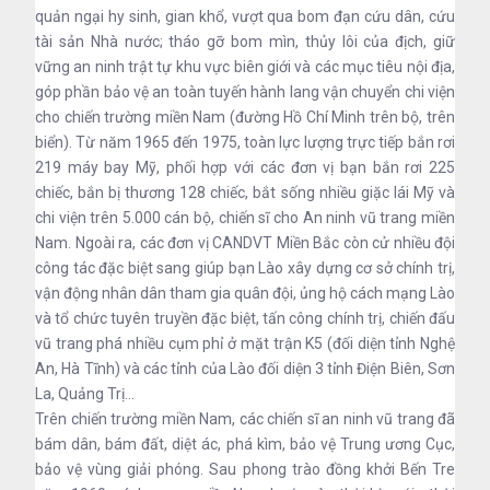
quản ngại hy sinh, gian khổ, vượt qua bom đạn cứu dân, cứu
tài sản Nhà nước; tháo gỡ bom mìn, thủy lôi của địch, giữ
vững an ninh trật tự khu vực biên giới và các mục tiêu nội địa,
góp phần bảo vệ an toàn tuyến hành lang vận chuyển chi viện
cho chiến trường miền Nam (đường Hồ Chí Minh trên bộ, trên
biển). Từ năm 1965 đến 1975, toàn lực lượng trực tiếp bắn rơi
219 máy bay Mỹ, phối hợp với các đơn vị bạn bắn rơi 225
chiếc, bắn bị thương 128 chiếc, bắt sống nhiều giặc lái Mỹ và
chi viện trên 5.000 cán bộ, chiến sĩ cho An ninh vũ trang miền
Nam. Ngoài ra, các đơn vị CANDVT Miền Bắc còn cử nhiều đội
công tác đặc biệt sang giúp bạn Lào xây dựng cơ sở chính trị,
vận động nhân dân tham gia quân đội, ủng hộ cách mạng Lào
và tổ chức tuyên truyền đặc biệt, tấn công chính trị, chiến đấu
vũ trang phá nhiều cụm phỉ ở mặt trận K5 (đối diện tỉnh Nghệ
An, Hà Tĩnh) và các tỉnh của Lào đối diện 3 tỉnh Điện Biên, Sơn
La, Quảng Trị...
Trên chiến trường miền Nam, các chiến sĩ an ninh vũ trang đã
bám dân, bám đất, diệt ác, phá kìm, bảo vệ Trung ương Cục,
bảo vệ vùng giải phóng. Sau phong trào đồng khởi Bến Tre