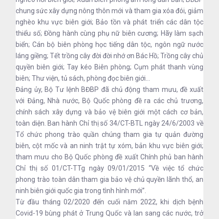
chung sức xây dựng nông thôn mới và tham gia xóa đói, giảm
nghèo khu vực biên giới; Bảo tồn và phát triển các dân tộc
thiểu số; Đồng hành cùng phụ nữ biên cương; Hãy làm sạch
biển; Cán bộ biên phòng học tiếng dân tộc, ngôn ngữ nước
láng giềng; Tết trồng cây đời đời nhớ ơn Bác Hồ; Trồng cây chủ
quyền biên giới; Tay kéo Biên phòng; Cụm phát thanh vùng
biên; Thư viện, tủ sách, phòng đọc biên giới…
Đảng ủy, Bộ Tư lệnh BĐBP đã chủ động tham mưu, đề xuất
với Đảng, Nhà nước, Bộ Quốc phòng đề ra các chủ trương,
chính sách xây dựng và bảo vệ biên giới một cách cơ bản,
toàn diện. Ban hành Chỉ thị số 34/CT-BTL ngày 24/6/2003 về
Tổ chức phong trào quần chúng tham gia tự quản đường
biên, cột mốc và an ninh trật tự xóm, bản khu vực biên giới;
tham mưu cho Bộ Quốc phòng đề xuất Chính phủ ban hành
Chỉ thị số 01/CT-TTg ngày 09/01/2015 “Về việc tổ chức
phong trào toàn dân tham gia bảo vệ chủ quyền lãnh thổ, an
ninh biên giới quốc gia trong tình hình mới”.
Từ đầu tháng 02/2020 đến cuối năm 2022, khi dịch bệnh
Covid-19 bùng phát ở Trung Quốc và lan sang các nước, trở