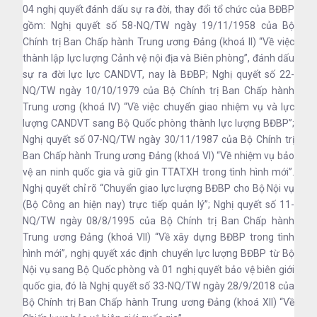
04 nghị quyết đánh dấu sự ra đời, thay đổi tổ chức của BĐBP
gồm: Nghị quyết số 58-NQ/TW ngày 19/11/1958 của Bộ
Chính trị Ban Chấp hành Trung ương Đảng (khoá II) “Về việc
thành lập lực lượng Cảnh vệ nội địa và Biên phòng”, đánh dấu
sự ra đời lực lực CANDVT, nay là BĐBP; Nghị quyết số 22-
NQ/TW ngày 10/10/1979 của Bộ Chính trị Ban Chấp hành
Trung ương (khoá IV) “Về việc chuyển giao nhiệm vụ và lực
lượng CANDVT sang Bộ Quốc phòng thành lực lượng BĐBP”;
Nghị quyết số 07-NQ/TW ngày 30/11/1987 của Bộ Chính trị
Ban Chấp hành Trung ương Đảng (khoá VI) “Về nhiệm vụ bảo
vệ an ninh quốc gia và giữ gìn TTATXH trong tình hình mới”.
Nghị quyết chỉ rõ “Chuyển giao lực lượng BĐBP cho Bộ Nội vụ
(Bộ Công an hiện nay) trực tiếp quản lý”; Nghị quyết số 11-
NQ/TW ngày 08/8/1995 của Bộ Chính trị Ban Chấp hành
Trung ương Đảng (khoá VII) “Về xây dựng BĐBP trong tình
hình mới”, nghị quyết xác định chuyển lực lượng BĐBP từ Bộ
Nội vụ sang Bộ Quốc phòng và 01 nghị quyết bảo vệ biên giới
quốc gia, đó là Nghị quyết số 33-NQ/TW ngày 28/9/2018 của
Bộ Chính trị Ban Chấp hành Trung ương Đảng (khoá XII) “Về