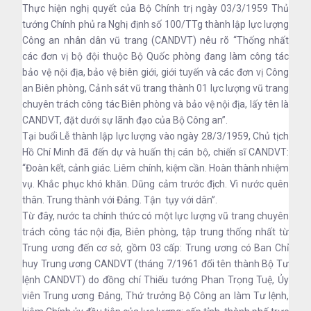
Thực hiện nghị quyết của Bộ Chính trị ngày 03/3/1959 Thủ
tướng Chính phủ ra Nghị định số 100/TTg thành lập lực lượng
Công an nhân dân vũ trang (CANDVT) nêu rõ “Thống nhất
các đơn vị bộ đội thuộc Bộ Quốc phòng đang làm công tác
bảo vệ nội địa, bảo vệ biên giới, giới tuyến và các đơn vị Công
an Biên phòng, Cảnh sát vũ trang thành 01 lực lượng vũ trang
chuyên trách công tác Biên phòng và bảo vệ nội địa, lấy tên là
CANDVT, đặt dưới sự lãnh đạo của Bộ Công an”.
Tại buổi Lễ thành lập lực lượng vào ngày 28/3/1959, Chủ tịch
Hồ Chí Minh đã đến dự và huấn thị cán bộ, chiến sĩ CANDVT:
“Đoàn kết, cảnh giác. Liêm chính, kiệm cần. Hoàn thành nhiệm
vụ. Khắc phục khó khăn. Dũng cảm trước địch. Vì nước quên
thân. Trung thành với Đảng. Tận tụy với dân”.
Từ đây, nước ta chính thức có một lực lượng vũ trang chuyên
trách công tác nội địa, Biên phòng, tập trung thống nhất từ
Trung ương đến cơ sở, gồm 03 cấp: Trung ương có Ban Chỉ
huy Trung ương CANDVT (tháng 7/1961 đổi tên thành Bộ Tư
lệnh CANDVT) do đồng chí Thiếu tướng Phan Trọng Tuệ, Ủy
viên Trung ương Đảng, Thứ trưởng Bộ Công an làm Tư lệnh,