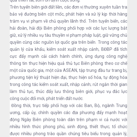
Trên tuyến biên giới đất liền, các đơn vị thường xuyên tuần tra
bảo vệ đường biên cột mốc, phát hiện và xử lý kịp thời hàng
trăm vụ vi phạm về chủ quyền lãnh thổ. Trên tuyến biển, các
hải đoàn, hải đội Biên phòng phối hợp với các lực lượng bắt
giữ, xử lý nhiều vụ tàu thuyền vi phạm pháp luật, giữ vững chủ
quyền cùng các nguồn lợi quốc gia trên biển. Trong công tác
quản lý cửa khẩu, kiểm soát xuất nhập cảnh, BĐBP đã tích
cực đẩy mạnh cải cách hành chính, ứng dụng công nghệ
thông tin thực hiện hiệu quả thủ tục Biên phòng theo cơ chế
một cửa quốc gia, một cửa ASEAN, tập trung đầu tư trang bị,
phương tiện kỹ thuật hiện đại, thực hiện số hóa, tự động hóa
trong công tác kiểm soát xuất, nhập cảnh; rút ngắn thời gian
làm thủ tục, thúc đẩy lưu thông biên giới, phục vụ đắc lực
công cuộc đổi mới, phát triển đất nước.
Đồng thời, trực tiếp phối hợp với các Ban, Bộ, ngành Trung
ương, cấp ủy, chính quyền các địa phương đẩy mạnh hoạt
động Ngày Biên phòng toàn dân trên phạm vi cả nước với
nhiều hình thức phong phú, sinh động, thiết thực; tổ chức
được nhiều phong trào quần chúng tiêu biểu trong quản lý,