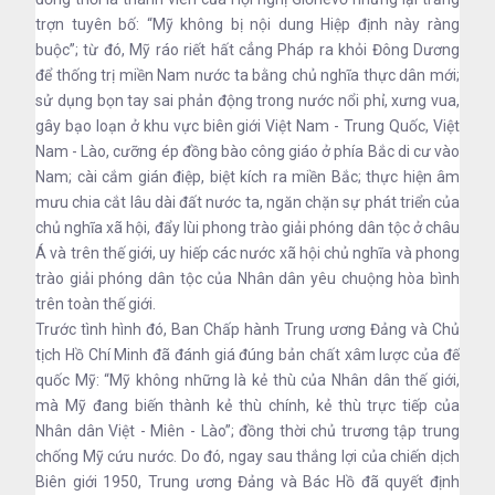
trợn tuyên bố: “Mỹ không bị nội dung Hiệp định này ràng
buộc”; từ đó, Mỹ ráo riết hất cẳng Pháp ra khỏi Đông Dương
để thống trị miền Nam nước ta bằng chủ nghĩa thực dân mới;
sử dụng bọn tay sai phản động trong nước nổi phỉ, xưng vua,
gây bạo loạn ở khu vực biên giới Việt Nam - Trung Quốc, Việt
Nam - Lào, cưỡng ép đồng bào công giáo ở phía Bắc di cư vào
Nam; cài cắm gián điệp, biệt kích ra miền Bắc; thực hiện âm
mưu chia cắt lâu dài đất nước ta, ngăn chặn sự phát triển của
chủ nghĩa xã hội, đẩy lùi phong trào giải phóng dân tộc ở châu
Á và trên thế giới, uy hiếp các nước xã hội chủ nghĩa và phong
trào giải phóng dân tộc của Nhân dân yêu chuộng hòa bình
trên toàn thế giới.
Trước tình hình đó, Ban Chấp hành Trung ương Đảng và Chủ
tịch Hồ Chí Minh đã đánh giá đúng bản chất xâm lược của đế
quốc Mỹ: “Mỹ không những là kẻ thù của Nhân dân thế giới,
mà Mỹ đang biến thành kẻ thù chính, kẻ thù trực tiếp của
Nhân dân Việt - Miên - Lào”; đồng thời chủ trương tập trung
chống Mỹ cứu nước. Do đó, ngay sau thắng lợi của chiến dịch
Biên giới 1950, Trung ương Đảng và Bác Hồ đã quyết định