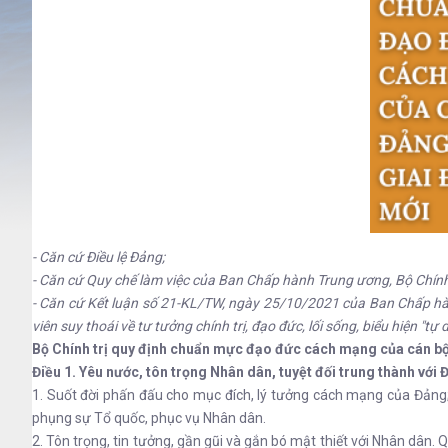
- Căn cứ Điều lệ Đảng;
- Căn cứ Quy chế làm việc của Ban Chấp hành Trung ương, Bộ Chính t
- Căn cứ Kết luận số 21-KL/TW, ngày 25/10/2021 của Ban Chấp hành
viên suy thoái về tư tưởng chính trị, đạo đức, lối sống, biểu hiện "tự 
Bộ Chính trị quy định chuẩn mực đạo đức cách mạng của cán bộ,
Điều 1. Yêu nước, tôn trọng Nhân dân, tuyệt đối trung thành với 
1. Suốt đời phấn đấu cho mục đích, lý tưởng cách mạng của Đảng; 
phụng sự Tổ quốc, phục vụ Nhân dân.
2. Tôn trọng, tin tưởng, gần gũi và gắn bó mật thiết với Nhân dân.