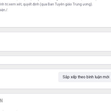
nh trị xem xét, quyết định (qua Ban Tuyên giáo Trung ương).
iện./.
ƠN