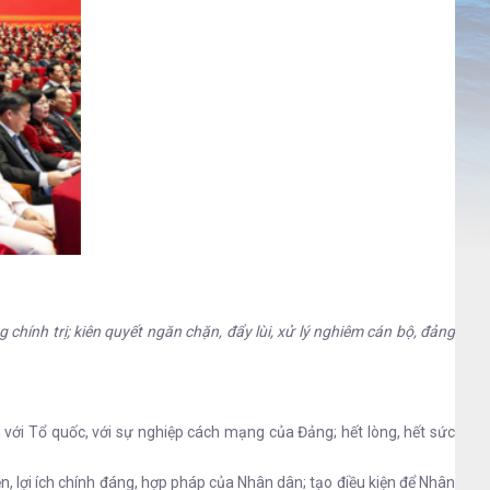
ính trị; kiên quyết ngăn chặn, đẩy lùi, xử lý nghiêm cán bộ, đảng
 với Tổ quốc, với sự nghiệp cách mạng của Đảng; hết lòng, hết sức
n, lợi ích chính đáng, hợp pháp của Nhân dân; tạo điều kiện để Nhân