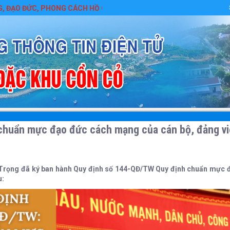
C, PHONG CÁCH HỒ CHÍ MINH
chuẩn mực đạo đức cách mạng của cán bộ, đảng viê
ú Trọng đã ký ban hành Quy định số 144-QĐ/TW Quy định chuẩn mực 
u: