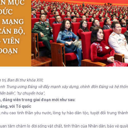
rị, Ban Bí thư khóa XIII;
 Trung ương Đảng về đẩy mạnh xây dựng, chỉnh đốn Đảng và hệ thống ch
diễn biến", "tự chuyển hóa",
 đảng viên trong giai đoạn mới như sau:
Đảng, với Tổ quốc
nêu cao tinh thần yêu nước, lòng tự hào dân tộc, tuyệt đối trung thành
 Quan tâm chăm lo đời sống vật chất, tinh thần của Nhân dân; bảo vệ quyề