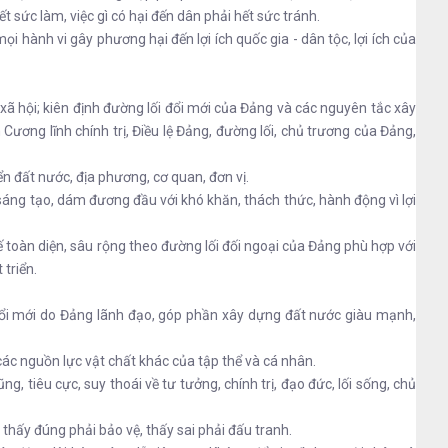
 sức làm, việc gì có hại đến dân phải hết sức tránh.
mọi hành vi gây phương hại đến lợi ích quốc gia - dân tộc, lợi ích của
 xã hội; kiên định đường lối đổi mới của Đảng và các nguyên tắc xây
Cương lĩnh chính trị, Điều lệ Đảng, đường lối, chủ trương của Đảng,
ển đất nước, địa phương, cơ quan, đơn vị.
sáng tạo, dám đương đầu với khó khăn, thách thức, hành động vì lợi
ế toàn diện, sâu rộng theo đường lối đối ngoại của Đảng phù hợp với
triển.
c đổi mới do Đảng lãnh đạo, góp phần xây dựng đất nước giàu mạnh,
 các nguồn lực vật chất khác của tập thể và cá nhân.
tiêu cực, suy thoái về tư tưởng, chính trị, đạo đức, lối sống, chủ
 thấy đúng phải bảo vệ, thấy sai phải đấu tranh.