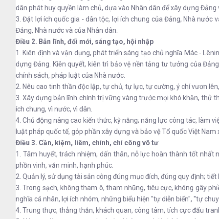
dân phát huy quyền làm chủ, dựa vào Nhân dân để xây dựng Đảng và h
3. Đặt lợi ích quốc gia - dân tộc, lợi ích chung của Đảng, Nhà nước v
Đảng, Nhà nước và của Nhân dân.
Điều 2. Bản lĩnh, đổi mới, sáng tạo, hội nhập
1. Kiên định và vận dụng, phát triển sáng tạo chủ nghĩa Mác - Lêni
dựng Đảng. Kiên quyết, kiên trì bảo vệ nền tảng tư tưởng của Đảng,
chính sách, pháp luật của Nhà nước.
2. Nêu cao tinh thần độc lập, tự chủ, tự lực, tự cường, ý chí vươn l
3. Xây dựng bản lĩnh chính trị vững vàng trước mọi khó khăn, thử 
ích chung, vì nước, vì dân.
4. Chủ động nâng cao kiến thức, kỹ năng; năng lực công tác, làm vi
luật pháp quốc tế, góp phần xây dựng và bảo vệ Tổ quốc Việt Nam xã
Điều 3. Cần, kiệm, liêm, chính, chí công vô tư
1. Tâm huyết, trách nhiệm, dấn thân, nỗ lực hoàn thành tốt nhất 
phồn vinh, văn minh, hạnh phúc.
2. Quản lý, sử dụng tài sản công đúng mục đích, đúng quy định; tiết 
3. Trong sạch, không tham ô, tham nhũng, tiêu cực, không gây phiề
nghĩa cá nhân, lợi ích nhóm, những biểu hiện "tự diễn biến", "tự chu
4. Trung thực, thẳng thắn, khách quan, công tâm, tích cực đấu tranh