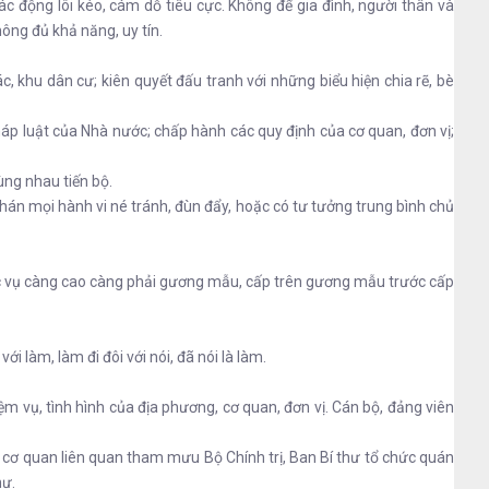
ác động lôi kéo, cám dỗ tiêu cực. Không để gia đình, người thân và
hông đủ khả năng, uy tín.
c, khu dân cư; kiên quyết đấu tranh với những biểu hiện chia rẽ, bè
pháp luật của Nhà nước; chấp hành các quy định của cơ quan, đơn vị;
ùng nhau tiến bộ.
hán mọi hành vi né tránh, đùn đẩy, hoặc có tư tưởng trung bình chủ
hức vụ càng cao càng phải gương mẫu, cấp trên gương mẫu trước cấp
i làm, làm đi đôi với nói, đã nói là làm.
ệm vụ, tình hình của địa phương, cơ quan, đơn vị. Cán bộ, đảng viên
 cơ quan liên quan tham mưu Bộ Chính trị, Ban Bí thư tổ chức quán
hư.