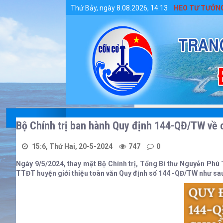
Chi tiết tin tức - Huyện Cồn Cỏ
ĐẨY MẠNH HỌC TẬP VÀ LÀM THEO TƯ TƯỞNG, ĐẠO ĐỨ
Thứ Bảy, ngày 8.08.2026, 14:13
Bộ Chính trị ban hành Quy định 144-QĐ/TW về 
15:6, Thứ Hai, 20-5-2024
747
0
Ngày 9/5/2024, thay mặt Bộ Chính trị, Tổng Bí thư Nguyễn Ph
TTĐT huyện giới thiệu toàn văn Quy định số 144 -QĐ/TW như sa