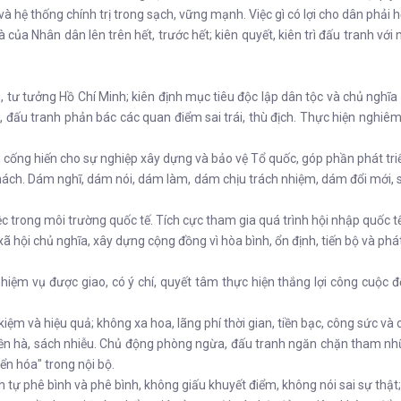
ệ thống chính trị trong sạch, vững mạnh. Việc gì có lợi cho dân phải hết
à của Nhân dân lên trên hết, trước hết; kiên quyết, kiên trì đấu tranh với 
n, tư tưởng Hồ Chí Minh; kiên định mục tiêu độc lập dân tộc và chủ nghĩa
 đấu tranh phản bác các quan điểm sai trái, thù địch. Thực hiện nghiêm 
ên, cống hiến cho sự nghiệp xây dựng và bảo vệ Tổ quốc, góp phần phát tri
thách. Dám nghĩ, dám nói, dám làm, dám chịu trách nhiệm, dám đổi mới, 
ệc trong môi trường quốc tế. Tích cực tham gia quá trình hội nhập quốc t
 hội chủ nghĩa, xây dựng cộng đồng vì hòa bình, ổn định, tiến bộ và phát 
nhiệm vụ được giao, có ý chí, quyết tâm thực hiện thắng lợi công cuộ
kiệm và hiệu quả; không xa hoa, lãng phí thời gian, tiền bạc, công sức và
n hà, sách nhiễu. Chủ động phòng ngừa, đấu tranh ngăn chặn tham nhũng, 
yển hóa" trong nội bộ.
 tự phê bình và phê bình, không giấu khuyết điểm, không nói sai sự thật;