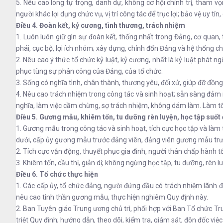
5. Nêu cao lòng tự trọng, danh dự, không cơ hội chính trị, tham v
người khác lợi dụng chức vụ, vị trí công tác để trục lợi; bảo vệ uy 
Điều 4. Đoàn kết, kỷ cương, tình thương, trách nhiệm
1. Luôn luôn giữ gìn sự đoàn kết, thống nhất trong Đảng, cơ quan, 
phái, cục bộ, lợi ích nhóm; xây dựng, chỉnh đốn Đảng và hệ thống ch
2. Nêu cao ý thức tổ chức kỷ luật, kỷ cương, nhất là kỷ luật phát 
phục tùng sự phân công của Đảng, của tổ chức.
3. Sống có nghĩa tình, chân thành, thương yêu, đối xử, giúp đỡ đồng
4. Nêu cao trách nhiệm trong công tác và sinh hoạt; sẵn sàng đảm 
nghĩa, làm việc cầm chừng, sợ trách nhiệm, không dám làm. Làm tốt 
Điều 5. Gương mẫu, khiêm tốn, tu dưỡng rèn luyện, học tập suốt 
1. Gương mẫu trong công tác và sinh hoạt, tích cực học tập và là
dưới, cấp ủy gương mẫu trước đảng viên, đảng viên gương mẫu tr
2. Tích cực vận động, thuyết phục gia đình, người thân chấp hành t
3. Khiêm tốn, cầu thị, giản dị; không ngừng học tập, tu dưỡng, rèn lu
Điều 6. Tổ chức thực hiện
1. Các cấp ủy, tổ chức đảng, người đứng đầu có trách nhiệm lãnh đạ
nêu cao tinh thần gương mẫu, thực hiện nghiêm Quy định này.
2. Ban Tuyên giáo Trung ương chủ trì, phối hợp với Ban Tổ chức T
triệt Quy định; hướng dẫn, theo dõi, kiểm tra, giám sát, đôn đốc việc 