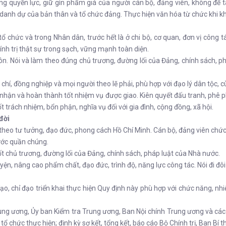
ọng quyền lực, giữ gìn phẩm giá của người cán bộ, đảng viên, không để t
tín, danh dự của bản thân và tổ chức đảng. Thực hiện văn hóa từ chức khi k
tổ chức và trong Nhân dân, trước hết là ở chi bộ, cơ quan, đơn vị công tá
ính trị thật sự trong sạch, vững mạnh toàn diện.
ngôn. Nói và làm theo đúng chủ trương, đường lối của Đảng, chính sách, 
 chí, đồng nghiệp và mọi người theo lẽ phải, phù hợp với đạo lý dân tộc, c
nhận và hoàn thành tốt nhiệm vụ được giao. Kiên quyết đấu tranh, phê p
trách nhiệm, bổn phận, nghĩa vụ đối với gia đình, cộng đồng, xã hội.
đời
m theo tư tưởng, đạo đức, phong cách Hồ Chí Minh. Cán bộ, đảng viên c
ước quần chúng.
ốt chủ trương, đường lối của Đảng, chính sách, pháp luật của Nhà nước.
yện, nâng cao phẩm chất, đạo đức, trình độ, năng lực công tác. Nói đi đôi vớ
o, chỉ đạo triển khai thực hiện Quy định này phù hợp với chức năng, nhi
rung ương, Ủy ban Kiểm tra Trung ương, Ban Nội chính Trung ương và các
tổ chức thực hiện; định kỳ sơ kết, tổng kết, báo cáo Bộ Chính trị, Ban Bí t