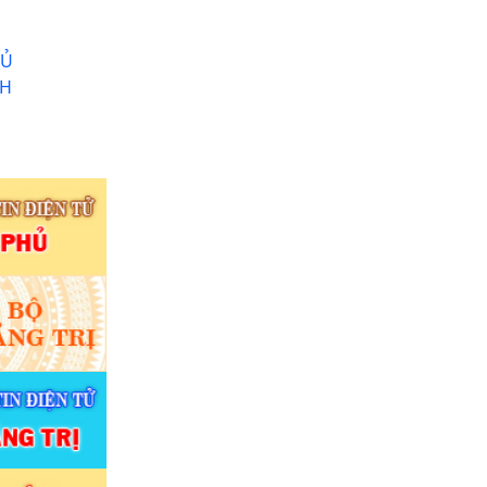
HỦ
NH