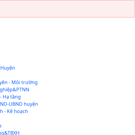
 Huyện
yên - Môi trường
nghiệp&PTNN
- Hạ tầng
ĐND-UBND huyện
h - Kế hoạch
p
ộng&TBXH