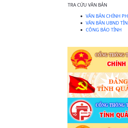
TRA CỨU VĂN BẢN
VĂN BẢN CHÍNH P
VĂN BẢN UBND TỈ
CÔNG BÁO TỈNH