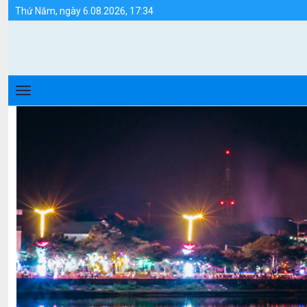
Điều kiện tự nhiên, tài nguyên - Huyện Hải 
Thứ Năm, ngày 6.08.2026, 17:34