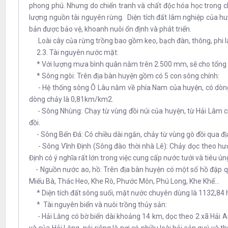
phong phú. Nhưng do chiến tranh và chất độc hóa học trong ch
lượng nguồn tài nguyên rừng. Diện tích đất lâm nghiệp của huy
bản được bảo vệ, khoanh nuôi ổn định và phát triển.
Loài cây của rừng trồng bao gồm keo, bạch đàn, thông, phi l
2.3. Tài nguyên nước mặt:
* Với lượng mưa bình quân nằm trên 2.500 mm, sẽ cho tổng 
* Sông ngòi: Trên địa bàn huyện gồm có 5 con sông chính:
- Hệ thống sông Ô Lâu nằm về phía Nam của huyện, có dòng 
dòng chảy là 0,81km/km2.
- Sông Nhùng: Chạy từ vùng đồi núi của huyện, từ Hải Lâm c
đồi.
- Sông Bến Đá: Có chiều dài ngắn, chảy từ vùng gò đồi qua đ
- Sông Vĩnh Định (Sông đào thời nhà Lê): Chảy dọc theo hướ
Định có ý nghĩa rất lớn trong việc cung cấp nước tưới và tiêu ú
- Nguồn nước ao, hồ: Trên địa bàn huyện có một số hồ đập qua
Miếu Bà, Thác Heo, Khe Rò, Phước Môn, Phú Long, Khe Khế...
* Diện tích đất sông suối, mặt nước chuyên dùng là 1132,84 
* Tài nguyên biển và nuôi trồng thủy sản:
- Hải Lăng có bờ biển dài khoảng 14 km, dọc theo 2 xã Hải An