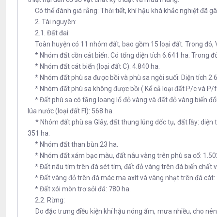
Có thể đánh giá rằng: Thời tiết, khí hậu khá khắc nghiệt đã gây
2. Tài nguyên:
2.1. Đất đai:
Toàn huyện có 11 nhóm đất, bao gồm 15 loại đất. Trong đó, Vùn
* Nhóm đất cồn cát biển: Có tổng diện tích 6.641 ha. Trong đó: C
* Nhóm đất cát biển (loại đất C): 4.840 ha.
* Nhóm đất phù sa được bồi và phù sa ngòi suối: Diện tích 2.64
* Nhóm đất phù sa không được bồi ( Kể cả loại đất P/c và P/f
* Đất phù sa có tầng loang lổ đỏ vàng và đất đỏ vàng biến đổi d
lúa nước (loại đất Fl): 568 ha.
* Nhóm đất phù sa Glây, đất thung lũng dốc tụ, đất lầy: diện tí
351 ha.
* Nhóm đất than bùn:23 ha.
* Nhóm đất xám bạc màu, đất nâu vàng trên phù sa cổ: 1.50
* Đất nâu tím trên đá sét tím, đất đỏ vàng trên đá biến chất v
* Đất vàng đỏ trên đá mác ma axít và vàng nhạt trên đá cát: 
* Đất xói mòn trơ sỏi đá: 780 ha.
2.2. Rừng:
Do đặc trưng điều kiện khí hậu nóng ẩm, mưa nhiều, cho nên th