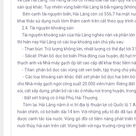
và của Hải Lăng nói riêng là nơi có nhiều loài hải sản quý và
sản quý khác. Tuy nhiên vùng biển Hải Lăng là bãi ngang (không
Bên cạnh tài nguyên biển, Hải Lăng còn có 556,7 ha mặt nước n
khai thác sử dụng nuôi tôm thâm canh trên cát theo quy trình 
2.4. Tài nguyên khoáng sản:
Tài nguyên khoáng sản của Hải Lăng nghèo nàn và phần lớn thu
thì hiện nay Hải Lăng có các loại khoáng sản chủ yếu sau:
- Than bùn: Trữ lượng không lớn, nhiệt lượng có thể đạt tới 3.
- Silicát: Phân bố dọc bờ biển Phía đông của huyện, độ hạt m
thạch anh và Nhà máy gạch ốp lát cao cấp để khai thác tiềm n
- Titan: phân bố dọc các vùng cát ven biển, tập trung chủ yếu
- Các loại khoáng sản khác: Đất sét phân bố dọc hai bên bờ 
cho Nhà máy gạch ngói công suất 20.000 viên/năm. Riêng đất s
sỏi, cát xây dựng, phân bố rải rác ở nhiều nơi trong huyện, tron
- Đất sét trắng có ở Hải Phú, Hải Thượng.
Tóm lại: Hải Lăng nằm ở vị trí địa lý thuận lợi có Quốc lộ 1
hoàn chỉnh, có bờ biển dài 14 km. Với những yếu tố đó đã tạo đ
được canh tác lúa nước. Vùng gò đồi có tiềm năng phát triển t
nuôi thủy, hải sản trên cát. Vùng biển với ngư trường rộng lớn t