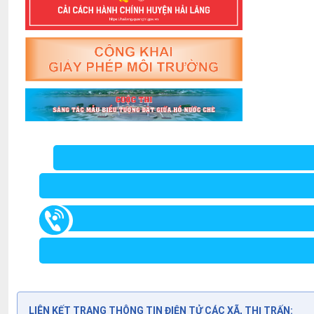
LIÊN KẾT TRANG THÔNG TIN ĐIỆN TỬ CÁC XÃ, THỊ TRẤN: