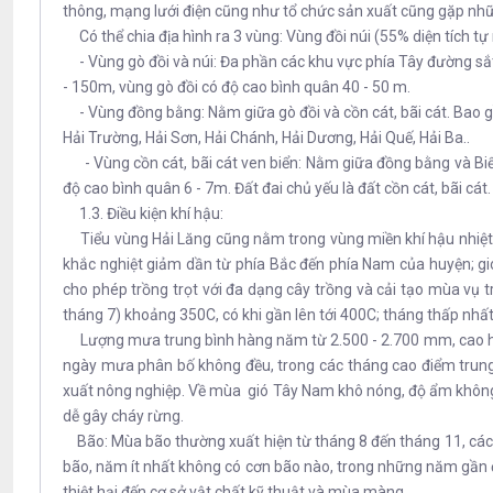
thông, mạng lưới điện cũng như tổ chức sản xuất cũng gặp nhữ
Có thể chia địa hình ra 3 vùng: Vùng đồi núi (55% diện tích tự
- Vùng gò đồi và núi: Đa phần các khu vực phía Tây đường sắt
- 150m, vùng gò đồi có độ cao bình quân 40 - 50 m.
- Vùng đồng bằng: Nằm giữa gò đồi và cồn cát, bãi cát. Bao gồ
Hải Trường, Hải Sơn, Hải Chánh, Hải Dương, Hải Quế, Hải Ba..
- Vùng cồn cát, bãi cát ven biển: Nằm giữa đồng bằng và Biển
độ cao bình quân 6 - 7m. Đất đai chủ yếu là đất cồn cát, bãi cát
1.3. Điều kiện khí hậu:
Tiểu vùng Hải Lăng cũng nằm trong vùng miền khí hậu nhiệt 
khắc nghiệt giảm dần từ phía Bắc đến phía Nam của huyện; gi
cho phép trồng trọt với đa dạng cây trồng và cải tạo mùa vụ 
tháng 7) khoảng 350C, có khi gần lên tới 400C; tháng thấp nhất
Lượng mưa trung bình hàng năm từ 2.500 - 2.700 mm, cao hơn
ngày mưa phân bố không đều, trong các tháng cao điểm trung b
xuất nông nghiệp. Về mùa gió Tây Nam khô nóng, độ ẩm không
dễ gây cháy rừng.
Bão: Mùa bão thường xuất hiện từ tháng 8 đến tháng 11, các cơ
bão, năm ít nhất không có cơn bão nào, trong những năm gần đ
thiệt hại đến cơ sở vật chất kỹ thuật và mùa màng.