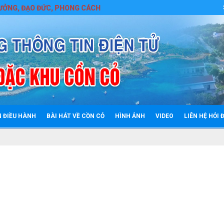
O ĐỨC, PHONG CÁCH HỒ CHÍ MINH
N ĐIỀU HÀNH
BÀI HÁT VỀ CỒN CỎ
HÌNH ẢNH
VIDEO
LIÊN HỆ HỎI 