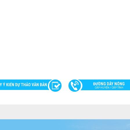
ĐƯỜNG DÂY NÓNG
Y Ý KIẾN DỰ THẢO VĂN BẢN
CẤP HUYỆN / CẤP TỈNH