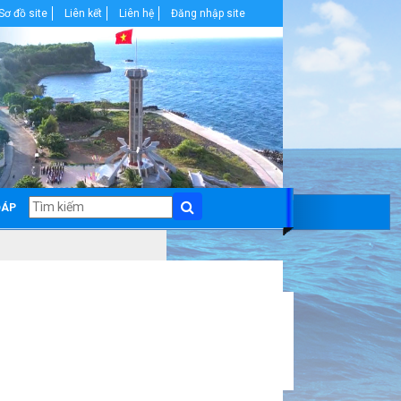
Sơ đồ site
Liên kết
Liên hệ
Đăng nhập site
ĐÁP