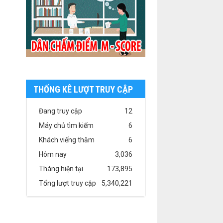
THỐNG KÊ LƯỢT TRUY CẬP
Đang truy cập
12
Máy chủ tìm kiếm
6
Khách viếng thăm
6
Hôm nay
3,036
Tháng hiện tại
173,895
Tổng lượt truy cập
5,340,221