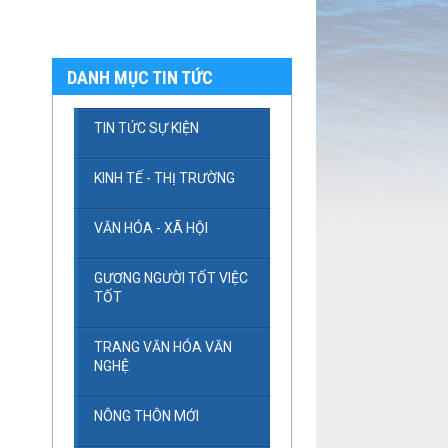
DANH MỤC TIN TỨC
TIN TỨC SỰ KIỆN
KINH TẾ - THỊ TRƯỜNG
VĂN HÓA - XÃ HỘI
GƯƠNG NGƯỜI TỐT VIỆC
TỐT
TRANG VĂN HÓA VĂN
NGHỆ
NÔNG THÔN MỚI