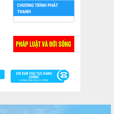
CHƯƠNG TRÌNH PHÁT
THANH
CHỈ DẪN THỦ TỤC HÀNH
CHÍNH
HƯỚNG DẪN DỊCH VỤ CÔNG