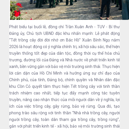
Phát biểu tại buổi lễ, đồng chí Trần Xuân Anh - TUV - Bí thư
Đảng ủy, Chủ tịch UBND đặc khu nhấn mạnh: Lễ phát động
“Tết trồng cây đời đời nhớ ơn Bác Hồ” Xuân Bính Ngọ năm
2026 là hoạt động có ý nghĩa chính trị, xã hội sâu sắc, thể hiện
truyền thống tốt đẹp của dân tộc, đồng thời cụ thể hóa chủ
trương, đường lối của Đảng và Nhà nước về phát triển kinh tế
xanh, bền vững gắn với bảo vệ môi trường sinh thái. Thực hiện
lời căn dặn của Hồ Chí Minh và hưởng ứng sự chỉ đạo của
Chính phủ, của tỉnh, Đảng bộ, chính quyền và Nhân dân đặc
khu Cồn Cỏ quyết tâm thực hiện Tết trồng cây với tinh thần
trách nhiệm cao nhất; tiếp tục đẩy mạnh công tác tuyên
truyền, nâng cao nhận thức của mỗi người dân về ý nghĩa, lợi
ích của việc trồng cây, gây rừng, bảo vệ rừng. Qua đó, tạo
phong trào sâu rộng với tinh thần “Nhà nhà trồng cây, người
người trồng cây, toàn dân tham gia trồng cây, trồng rừng”,
gắn với phát triển kinh tế - xã hội, bảo vệ môi trường sinh thái