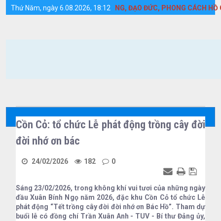
Chi tiết tin tức - Huyện Cồn Cỏ
ẬP VÀ LÀM THEO TƯ TƯỞNG, ĐẠO ĐỨC, PHONG CÁCH HỒ CHÍ MINH
Thứ Năm, ngày 6.08.2026, 18:12
Cồn Cỏ: tổ chức Lễ phát động trồng cây đời
đời nhớ ơn bác
24/02/2026
182
0
Sáng 23/02/2026, trong không khí vui tươi của những ngày
đầu Xuân Bính Ngọ năm 2026, đặc khu Cồn Cỏ tổ chức Lễ
phát động “Tết trồng cây đời đời nhớ ơn Bác Hồ”. Tham dự
buổi lễ có đồng chí Trần Xuân Anh - TUV - Bí thư Đảng ủy,