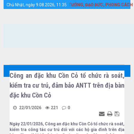
Chi tiết tin tức - Huyện Cồn Cỏ
HỌC TẬP VÀ LÀM THEO TƯ TƯỞNG, ĐẠO ĐỨC, PHONG CÁCH HỒ CHÍ
Chủ Nhật, ngày 9.08.2026, 11:35
Công an đặc khu Cồn Cỏ tổ chức rà soát,
kiểm tra cư trú, đảm bảo ANTT trên địa bàn
đặc khu Cồn Cỏ
22/01/2026
221
0
Ngày 22/01/2026, Công an đặc khu Cồn Cỏ tổ chức rà soát,
kiểm tra công tác cư trú đối với các hộ gia đình trên địa