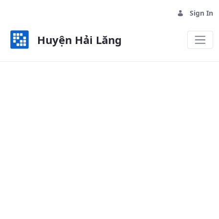
Sign In
Huyện Hải Lăng
Nghị quyết HĐND - Huyện Hải Lă