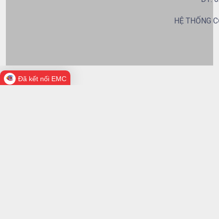
HỆ THỐNG C
Đã kết nối EMC