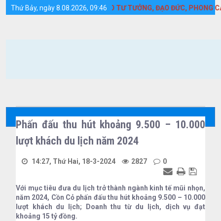
Chi tiết tin tức - Huyện Cồn Cỏ
ẠNH HỌC TẬP VÀ LÀM THEO TƯ TƯỞNG, ĐẠO ĐỨC, PHONG CÁCH HỒ
Thứ Bảy, ngày 8.08.2026, 09:46
Phấn đấu thu hút khoảng 9.500 – 10.000
lượt khách du lịch năm 2024
14:27, Thứ Hai, 18-3-2024
2827
0
Với mục tiêu đưa du lịch trở thành ngành kinh tế mũi nhọn,
năm 2024, Cồn Cỏ phấn đấu thu hút khoảng 9.500 – 10.000
lượt khách du lịch; Doanh thu từ du lịch, dịch vụ đạt
khoảng 15 tỷ đồng.