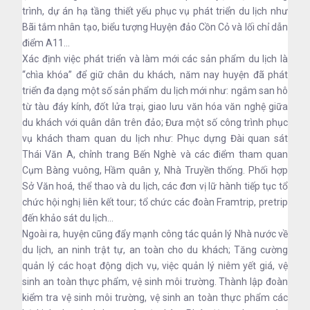
trình, dự án hạ tầng thiết yếu phục vụ phát triển du lịch như
Bãi tắm nhân tạo, biểu tượng Huyện đảo Cồn Cỏ và lối chỉ dẫn
điểm A11…
Xác định việc phát triển và làm mới các sản phẩm du lịch là
“chìa khóa” để giữ chân du khách, năm nay huyện đã phát
triển đa dạng một số sản phẩm du lịch mới như: ngắm san hô
từ tàu đáy kính, đốt lửa trại, giao lưu văn hóa văn nghệ giữa
du khách với quân dân trên đảo; Đưa một số công trình phục
vụ khách tham quan du lịch như: Phục dựng Đài quan sát
Thái Văn A, chỉnh trang Bến Nghè và các điểm tham quan
Cụm Bàng vuông, Hầm quân y, Nhà Truyền thống. Phối hợp
Sở Văn hoá, thể thao và du lịch, các đơn vị lữ hành tiếp tục tổ
chức hội nghị liên kết tour; tổ chức các đoàn Framtrip, pretrip
đến khảo sát du lịch…
Ngoài ra, huyện cũng đẩy mạnh công tác quản lý Nhà nước về
du lịch, an ninh trật tự, an toàn cho du khách; Tăng cường
quản lý các hoạt động dịch vụ, việc quản lý niêm yết giá, vệ
sinh an toàn thực phẩm, vệ sinh môi trường. Thành lập đoàn
kiểm tra vệ sinh môi trường, vệ sinh an toàn thực phẩm các