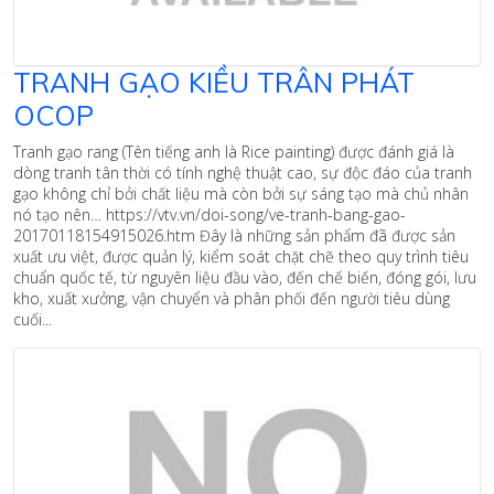
TRANH GẠO KIỀU TRÂN PHÁT
OCOP
Tranh gạo rang (Tên tiếng anh là Rice painting) được đánh giá là
dòng tranh tân thời có tính nghệ thuật cao, sự độc đáo của tranh
gạo không chỉ bởi chất liệu mà còn bởi sự sáng tạo mà chủ nhân
nó tạo nên… https://vtv.vn/doi-song/ve-tranh-bang-gao-
20170118154915026.htm Đây là những sản phẩm đã được sản
xuất ưu việt, được quản lý, kiểm soát chặt chẽ theo quy trình tiêu
chuẩn quốc tế, từ nguyên liệu đầu vào, đến chế biến, đóng gói, lưu
kho, xuất xưởng, vận chuyển và phân phối đến người tiêu dùng
cuối...