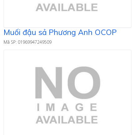
Muối đậu sả Phương Anh OCOP
Mã SP: 01969947249509