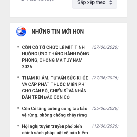
NHỮNG TIN MỚI HƠN
NHỮNG TIN CŨ HƠN
(27/06/2026)
CỒN CỎ TỔ CHỨC LỄ MÍT TINH
HƯỞNG ỨNG THÁNG HÀNH ĐỘNG
PHÒNG, CHỐNG MA TÚY NĂM
2026
(27/06/2026)
THĂM KHÁM, TƯ VẤN SỨC KHỎE
VÀ CẤP PHÁT THUỐC MIỄN PHÍ
CHO CÁN BỘ, CHIẾN SĨ VÀ NHÂN
DÂN TRÊN ĐẢO CỒN CỎ
(25/06/2026)
Cồn Cỏ tăng cường công tác bảo
vệ rừng, phòng chống cháy rừng
(12/06/2026)
Hội nghị tuyên truyền phổ biến
chính sách pháp luật về bảo hiểm