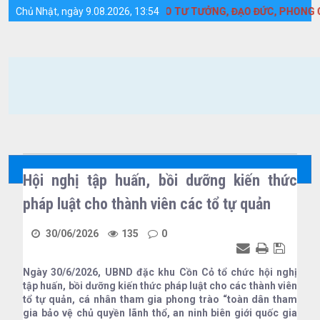
Chi tiết tin tức - Huyện Cồn Cỏ
 MẠNH HỌC TẬP VÀ LÀM THEO TƯ TƯỞNG, ĐẠO ĐỨC, PHONG CÁCH 
Chủ Nhật, ngày 9.08.2026, 13:54
Hội nghị tập huấn, bồi dưỡng kiến thức
pháp luật cho thành viên các tổ tự quản
30/06/2026
135
0
Ngày 30/6/2026, UBND đặc khu Cồn Cỏ tổ chức hội nghị
tập huấn, bồi dưỡng kiến thức pháp luật cho các thành viên
tổ tự quản, cá nhân tham gia phong trào “toàn dân tham
gia bảo vệ chủ quyền lãnh thổ, an ninh biên giới quốc gia