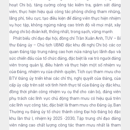
hoạt Chi bộ; tăng cường công tác kiểm tra, giám sát đảng
viên; thực hiện hiệu quả công tác phòng chống tham nhũng,
lãng phí, tiêu cực; tạo điều kiện để đảng viên thực hiện nhiệm
vụ học tập, không ngừng nâng cao trình độ về mọi mặt, xây
dựng chi bộ đoàn kết, thống nhất, trong sạch, vững mạnh.
Phát biểu chỉ đạo đại hội, đồng chí Trần Xuân Anh, TUV – Bí
thư Đảng ủy – Chủ tịch UBND đặc khu đề nghị Chi bộ các cơ
quan Đảng tập trung nâng cao hơn nửa năng lực lãnh đạo và
sức chiến đấu của tổ chức đảng, đặc biệt là vai trò người đảng
viên trong quản lý, điều hành và thực hiện một số nhiệm vụ
của Đảng, nhiệm vụ của chính quyền; Tích cực tham mưu cho
BTV Đảng ủy triển khai các chỉ thị, nghị quyết của Đảng, của
cấp ủy cấp trên sát với tình hình thực tế của Đảng ủy đặc khu;
đồng thời phân công nhiệm vụ cụ thể cho cán bộ, đảng viên
phụ trách các lĩnh vực chủ động tham mưu có hiệu quả trên
các lĩnh vực công tác, đặc biệt là tham mưu cho Đảng ủy, Ban
Thường vụ Đảng ủy tổ chức thành công Đại hội Đảng bộ đặc
khu lần thứ I, nhiệm kỳ 2025 -2030; Tập trung chỉ đạo đảng
viên nâng cao chất lượng công tác tham mưu nhất là tham