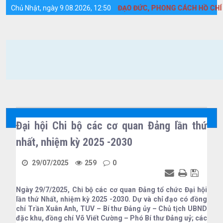
Chi tiết tin tức - Huyện Cồn Cỏ
 VÀ LÀM THEO TƯ TƯỞNG, ĐẠO ĐỨC, PHONG CÁCH HỒ CHÍ MINH
Chủ Nhật, ngày 9.08.2026, 12:50
Đại hội Chi bộ các cơ quan Đảng lần thứ
nhất, nhiệm kỳ 2025 -2030
29/07/2025
259
0
Ngày 29/7/2025, Chi bộ các cơ quan Đảng tổ chức Đại hội
lần thứ Nhất, nhiệm kỳ 2025 -2030. Dự và chỉ đạo có đồng
chí Trần Xuân Anh, TUV – Bí thư Đảng ủy – Chủ tịch UBND
đặc khu, đồng chí Võ Viết Cường – Phó Bí thư Đảng uỷ; các