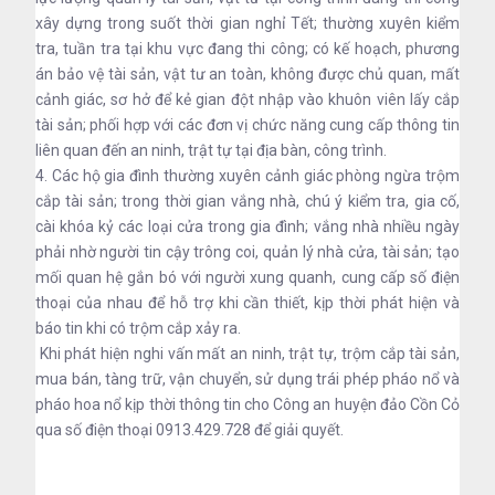
xây dựng trong suốt thời gian nghỉ Tết; thường xuyên kiểm
tra, tuần tra tại khu vực đang thi công; có kế hoạch, phương
án bảo vệ tài sản, vật tư an toàn, không được chủ quan, mất
cảnh giác, sơ hở để kẻ gian đột nhập vào khuôn viên lấy cắp
tài sản; phối hợp với các đơn vị chức năng cung cấp thông tin
liên quan đến an ninh, trật tự tại địa bàn, công trình.
4. Các hộ gia đình thường xuyên cảnh giác phòng ngừa trộm
cắp tài sản; trong thời gian vắng nhà, chú ý kiểm tra, gia cố,
cài khóa kỷ các loại cửa trong gia đình; vắng nhà nhiều ngày
phải nhờ người tin cậy trông coi, quản lý nhà cửa, tài sản; tạo
mối quan hệ gắn bó với người xung quanh, cung cấp số điện
thoại của nhau để hỗ trợ khi cần thiết, kịp thời phát hiện và
báo tin khi có trộm cắp xảy ra.
Khi phát hiện nghi vấn mất an ninh, trật tự, trộm cắp tài sản,
mua bán, tàng trữ, vận chuyển, sử dụng trái phép pháo nổ và
pháo hoa nổ kịp thời thông tin cho Công an huyện đảo Cồn Cỏ
qua số điện thoại 0913.429.728 để giải quyết.