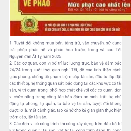
1. Tuyệt đối không mua bán, tàng trữ, vận chuyển, sử dụng
trái phép pháo nổ và pháo hoa trước, trong và sau Tết
Nguyên đán Ất Tỵ năm 2025.
2. Các cơ quan, đơn vị bố trí lực lượng trực, bảo vệ đảm bảo
24/24 trong suốt thời gian nghỉ Tết, đề cao tinh thần cảnh
giác phòng, chống tội phạm trộm cắp tài sản; đầu tư lắp đặt
các thiết bị, hệ thống quan sát, báo động tại các khu vực có tài
sản, vị trí quan trọng; phối hợp chặt chẽ với các cơ quan, đơn
vị chức năng trong công tác bảo đảm an ninh, trật tự; chủ
động tự phòng, tự quản, tự bảo vệ tài sản, tuyệt đối không
được lơ là, mất cảnh giác, tạo kẻ hở cho kẻ gian gian thực hiện
trộm cắp, lấy tài sản.
3. Các đơn vị có công trình thi công xây dựng trên đảo bố trí
lực lượng quản lý tài sản, vật tư tại công trình đang thi công