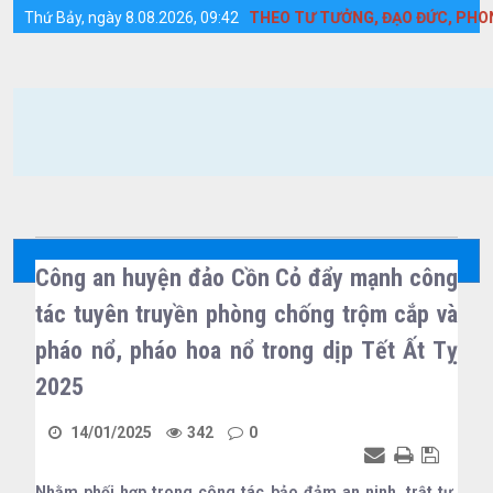
Chi tiết tin tức - Huyện Cồn Cỏ
Y MẠNH HỌC TẬP VÀ LÀM THEO TƯ TƯỞNG, ĐẠO ĐỨC, PHONG CÁCH
Thứ Bảy, ngày 8.08.2026, 09:42
Công an huyện đảo Cồn Cỏ đẩy mạnh công
tác tuyên truyền phòng chống trộm cắp và
pháo nổ, pháo hoa nổ trong dịp Tết Ất Tỵ
2025
14/01/2025
342
0
Nhằm phối hợp trong công tác bảo đảm an ninh, trật tự,