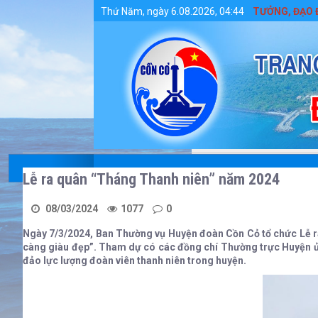
Chi tiết tin tức - Huyện Cồn Cỏ
ẨY MẠNH HỌC TẬP VÀ LÀM THEO TƯ TƯỞNG, ĐẠO ĐỨC, PHONG CÁC
Thứ Năm, ngày 6.08.2026, 04:44
Lễ ra quân “Tháng Thanh niên” năm 2024
08/03/2024
1077
0
Ngày 7/3/2024, Ban Thường vụ Huyện đoàn Cồn Cỏ tổ chức Lễ ra
càng giàu đẹp”. Tham dự có các đồng chí Thường trực Huyện ủ
đảo lực lượng đoàn viên thanh niên trong huyện.