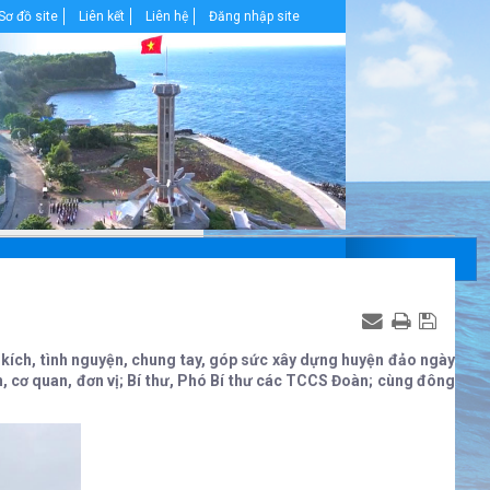
Sơ đồ site
Liên kết
Liên hệ
Đăng nhập site
kích, tình nguyện, chung tay, góp sức xây dựng huyện đảo ngày
cơ quan, đơn vị; Bí thư, Phó Bí thư các TCCS Đoàn; cùng đông