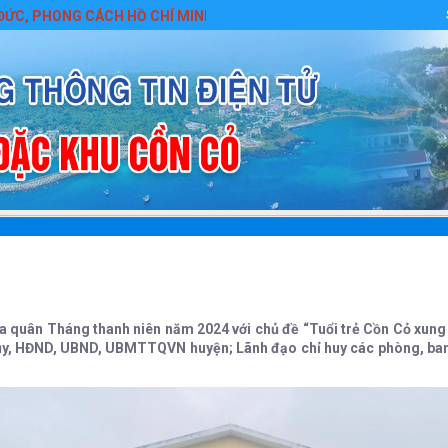
H HỒ CHÍ MINH
 quân Tháng thanh niên năm 2024 với chủ đề “Tuổi trẻ Cồn Cỏ xung 
y, HĐND, UBND, UBMTTQVN huyện; Lãnh đạo chỉ huy các phòng, ban, 