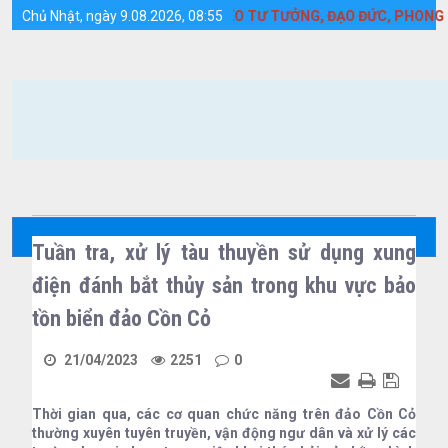
Chi tiết tin tức - Huyện Cồn Cỏ
 MẠNH HỌC TẬP VÀ LÀM THEO TƯ TƯỞNG, ĐẠO ĐỨC, PHONG CÁCH
Chủ Nhật, ngày 9.08.2026, 08:55
Tuần tra, xử lý tàu thuyền sử dụng xung
điện đánh bắt thủy sản trong khu vực bảo
tồn biển đảo Cồn Cỏ
21/04/2023
2251
0
Thời gian qua, các cơ quan chức năng trên đảo Cồn Cỏ
thường xuyên tuyên truyền, vận động ngư dân và xử lý các