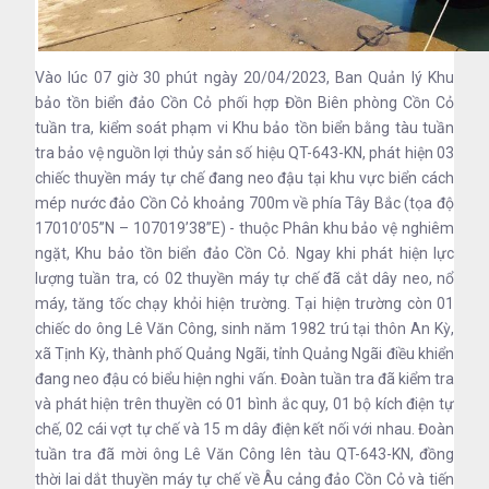
Vào lúc 07 giờ 30 phút ngày 20/04/2023, Ban Quản lý Khu
bảo tồn biển đảo Cồn Cỏ phối hợp Đồn Biên phòng Cồn Cỏ
tuần tra, kiểm soát phạm vi Khu bảo tồn biển bằng tàu tuần
tra bảo vệ nguồn lợi thủy sản số hiệu QT-643-KN, phát hiện 03
chiếc thuyền máy tự chế đang neo đậu tại khu vực biển cách
mép nước đảo Cồn Cỏ khoảng 700m về phía Tây Bắc (tọa độ
17010’05”N – 107019’38”E) - thuộc Phân khu bảo vệ nghiêm
ngặt, Khu bảo tồn biển đảo Cồn Cỏ. Ngay khi phát hiện lực
lượng tuần tra, có 02 thuyền máy tự chế đã cắt dây neo, nổ
máy, tăng tốc chạy khỏi hiện trường. Tại hiện trường còn 01
chiếc do ông Lê Văn Công, sinh năm 1982 trú tại thôn An Kỳ,
xã Tịnh Kỳ, thành phố Quảng Ngãi, tỉnh Quảng Ngãi điều khiển
đang neo đậu có biểu hiện nghi vấn. Đoàn tuần tra đã kiểm tra
và phát hiện trên thuyền có 01 bình ắc quy, 01 bộ kích điện tự
chế, 02 cái vợt tự chế và 15 m dây điện kết nối với nhau. Đoàn
tuần tra đã mời ông Lê Văn Công lên tàu QT-643-KN, đồng
thời lai dắt thuyền máy tự chế về Âu cảng đảo Cồn Cỏ và tiến