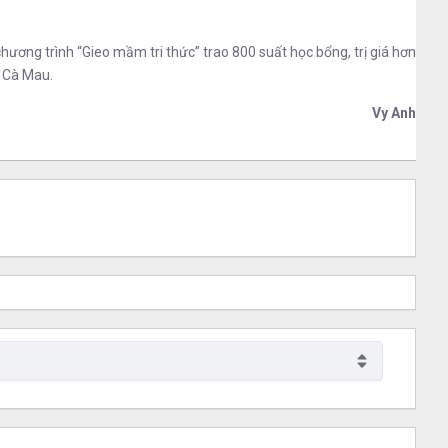
ơng trình “Gieo mầm tri thức” trao 800 suất học bổng, trị giá hơn
, Cà Mau.
Vy Anh