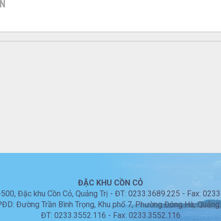
ƠN
ĐẶC KHU CỒN CỎ
00, Đặc khu Cồn Cỏ, Quảng Trị - ĐT: 0233.3689.225 - Fax: 023
ĐD: Đường Trần Bình Trọng, Khu phố 7, Phường Đông Hà, Quảng 
ĐT: 0233.3552.116 - Fax: 0233.3552.116