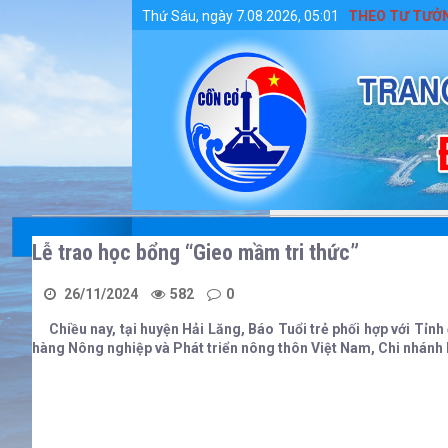
Chi tiết tin tức - Huyện Cồn Cỏ
ĐẨY MẠNH HỌC TẬP VÀ LÀM THEO TƯ TƯỞNG, Đ
Thứ Sáu, ngày 7.08.2026, 05:01
Lễ trao học bổng “Gieo mầm tri thức”
26/11/2024
582
0
Chiều nay, tại huyện Hải Lăng, Báo Tuổi trẻ phối hợp với Tỉnh
hàng Nông nghiệp và Phát triển nông thôn Việt Nam, Chi nhánh P