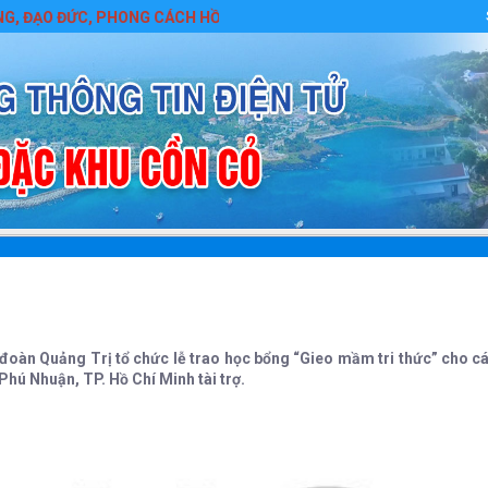
ẠO ĐỨC, PHONG CÁCH HỒ CHÍ MINH
 đoàn Quảng Trị tổ chức lễ trao học bổng “Gieo mầm tri thức” cho 
hú Nhuận, TP. Hồ Chí Minh tài trợ.