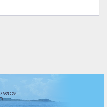
3.3689.225
Trị