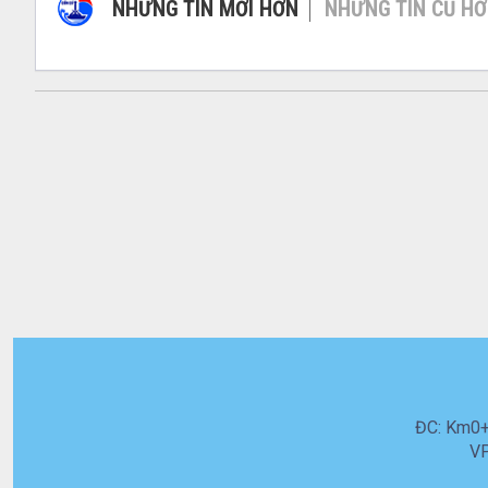
NHỮNG TIN MỚI HƠN
NHỮNG TIN CŨ H
ĐC: Km0+5
VP