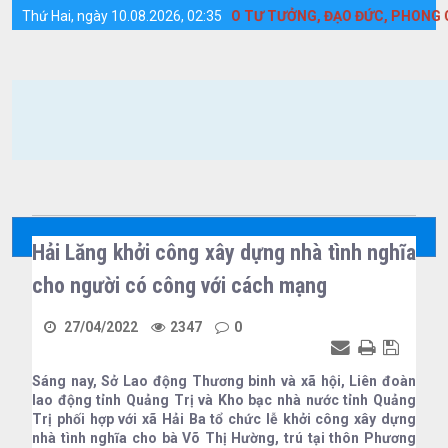
Chi tiết tin tức - Huyện Cồn Cỏ
 MẠNH HỌC TẬP VÀ LÀM THEO TƯ TƯỞNG, ĐẠO ĐỨC, PHONG CÁCH 
Thứ Hai, ngày 10.08.2026, 02:35
Hải Lăng khởi công xây dựng nhà tình nghĩa
cho người có công với cách mạng
27/04/2022
2347
0
Sáng nay, Sở Lao động Thương binh và xã hội, Liên đoàn
lao động tỉnh Quảng Trị và Kho bạc nhà nước tỉnh Quảng
Trị phối hợp với xã Hải Ba tổ chức lễ khởi công xây dựng
nhà tình nghĩa cho bà Võ Thị Hường, trú tại thôn Phương